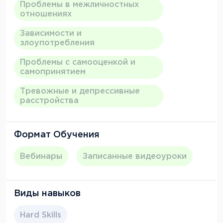
для практики. Но в целом рекомендую тем, кто
Проблемы в межличностных
хочет получить добротное образование в
отношениях
области когнитивно-поведенческой терапии.
Зависимости и
злоупотребления
Общая оценка: 4/5
Проблемы с самооценкой и
самопринятием
Тревожные и депрессивные
расстройства
Формат Обучения
Вебинары
Записанные видеоуроки
Виды навыков
Hard Skills