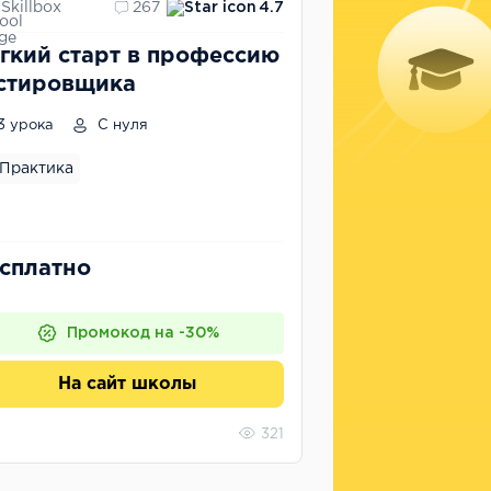
Skillbox
267
4.7
гкий старт в профессию
стировщика
3 урока
С нуля
Практика
сплатно
Промокод на -30%
На сайт школы
321