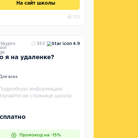
На сайт школы
172
Skypro
353
4.9
о я на удаленке?
Для всех
Подробную информацию
изучайте на странице школы
сплатно
Промокод на -15%