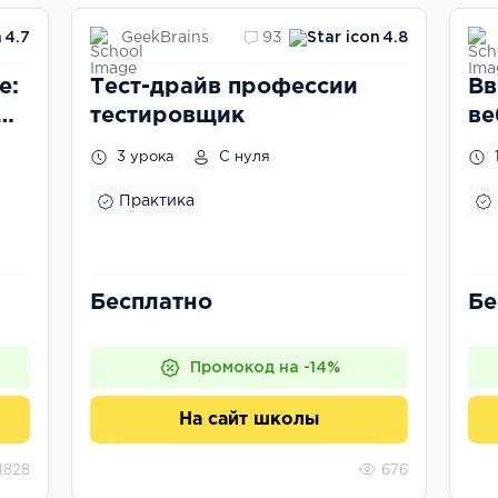
GeekBrains
4.7
93
4.8
е:
Тест-драйв профессии
Вв
тестировщик
ве
3 урока
С нуля
Практика
Бесплатно
Бе
Промокод на -14%
На сайт школы
1828
676