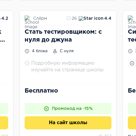
Слёрм
4.2
26
4.4
к
Стать тестировщиком: с
Си
нуля до джуна
те
4 блока
С нуля
Подробную информацию
изучайте на странице школы
Бесплатно
Бе
Промокод на -15%
На сайт школы