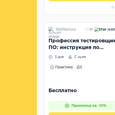
Skillfactory
81
Профессия тестировщи
ПО: инструкция по
быстрому старту в IT
3 дня
С нуля
Практика
ДЗ
Бесплатно
Промокод на -10%