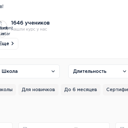
в!
1646 учеников
нашли курс у нас
Еще
Школа
Длительность
школы
Для новичков
До 6 месяцев
Сертифи