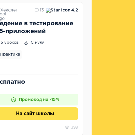
Хекслет
13
4.2
едение в тестирование
б-приложений
15 уроков
С нуля
Практика
сплатно
Промокод на -15%
На сайт школы
399