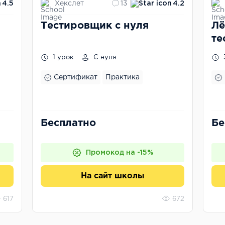
Хекслет
4.5
13
4.2
Тестировщик с нуля
Лё
те
1 урок
С нуля
Сертификат
Практика
Бесплатно
Бе
Промокод на -15%
На сайт школы
617
672