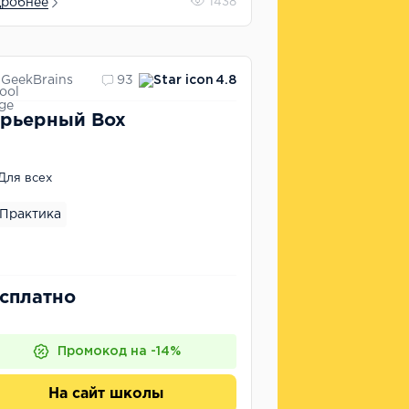
робнее
1438
GeekBrains
93
4.8
рьерный Box
Для всех
Практика
сплатно
Промокод на -14%
На сайт школы