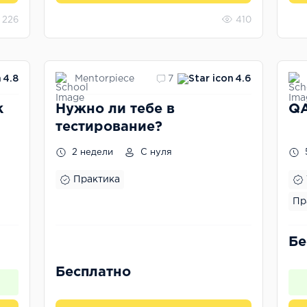
226
410
Mentorpiece
4.8
7
4.6
к
Нужно ли тебе в
QA
тестирование?
2 недели
С нуля
Практика
Пр
Бе
Бесплатно