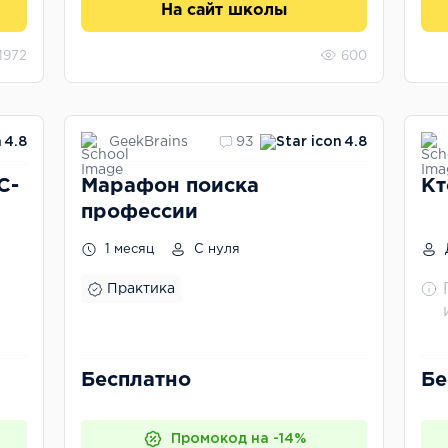
На сайт школы
1972
600
GeekBrains
4.8
93
4.8
С-
Марафон поиска
Кт
профессии
1 месяц
С нуля
Практика
Бесплатно
Бе
Промокод на -14%