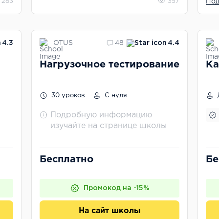
283
357
Под
OTUS
4.3
48
4.4
Нагрузочное тестирование
Ка
30 уроков
С нуля
Подробную информацию
изучайте на странице школы
Бесплатно
Бе
Промокод на -15%
На сайт школы