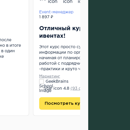
Event-менеджер
1 897 ₽
Отличный курс для старта в
ивентах!
после
но в итоге
Этот курс просто супер! Много полезной
 в один
информации по организации мероприятий
же
начиная от планирования бюджета и закан
работой с подрядчиками. Преподаватели
-практики и круто что...
подробнее
Маркетинг
GeekBrains
4.8
(93 отзыва)
Посмотреть курс