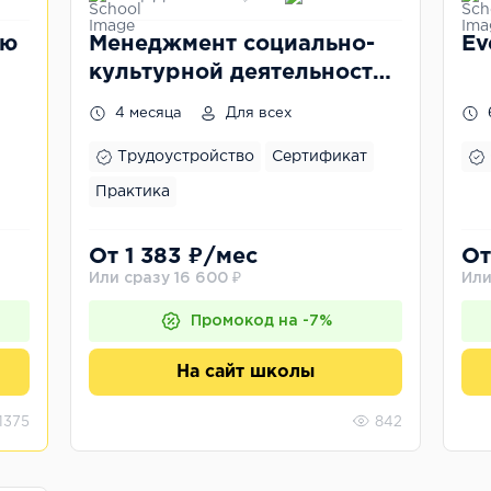
ью
Менеджмент социально-
Ev
культурной деятельности
(Еvent-менеджмент)
4 месяца
Для всех
Трудоустройство
Сертификат
Практика
От 1 383 ₽/мес
От
Или сразу 16 600 ₽
Или
Промокод на -7%
На сайт школы
1375
842