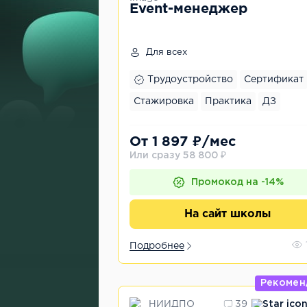
Event-менеджер
Для всех
Трудоустройство
Сертификат
Стажировка
Практика
ДЗ
От 1 897 ₽/мес
Или сразу 58 800 ₽
Промокод на -14%
На сайт школы
Подробнее
Рекомен
НИИДПО
39