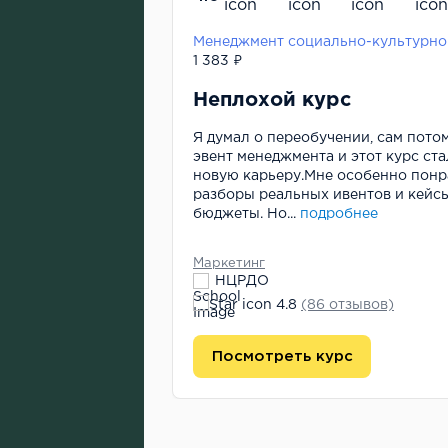
1 383 ₽
 поставить
Неплохой курс
Я думал о переобучении, сам потом
чению и
эвент менеджмента и этот курс ст
 Мы с коллегой
новую карьеру.Мне особенно пон
лужебной
разборы реальных ивентов и кейс
ое и важное
бюджеты. Но...
подробнее
подробнее
Маркетинг
НЦРДО
4.8
(86 отзывов)
Посмотреть курс