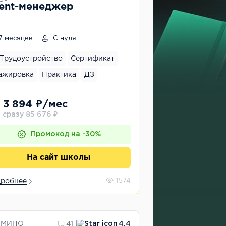
ent-менеджер
7 месяцев
С нуля
Трудоустройство
Сертификат
ажировка
Практика
ДЗ
 3 894 ₽/мес
 сразу 85 676 ₽
Промокод на -30%
На сайт школы
робнее
1574
МИПО
41
4.4