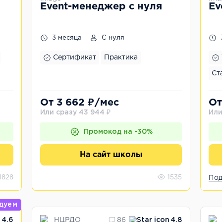
Event-менеджер с нуля
Ev
3 месяца
С нуля
Сертификат
Практика
Ст
От 3 662 ₽/мес
От
Или сразу 43 944 ₽
Или
Промокод на -30%
На сайт школы
1828
1535
Под
дуем
НЦРДО
4.6
86
4.8