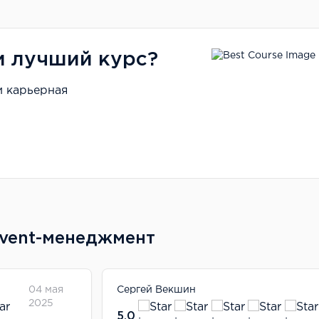
и лучший курс?
и карьерная
Event-менеджмент
04 мая
Сергей Векшин
2025
5.0