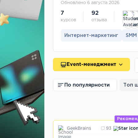
Обновлено 6 августа 2026
7
92
курсов
отзыва
Интернет-маркетинг
SMM
Event-менеджмент
По популярности
Топ 
Рекомен
GeekBrains
93