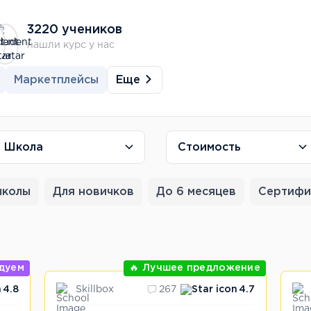
3220 учеников
нашли курс у нас
Еще
Маркетплейсы
Школа
Стоимость
школы
Для новичков
До 6 месяцев
Сертифи
дуем
🔥 Лучшее предложение
Skillbox
4.8
267
4.7