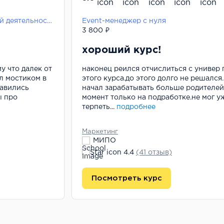
Менеджмент социально-культурной деятельности (Еvent-менеджмент)
Event-менеджер с нуля
3 800 ₽
хороший курс!
у что далек от
наконец реился отчислиться с универ 
ал мостиком в
этого курса.до этого долго не решался.
равились
начал зарабатывать больше родителей
ы про
момент только на подработке.не мог у
терпеть...
подробнее
Маркетинг
МИПО
4.4
(41 отзыв)
Посмотреть курс