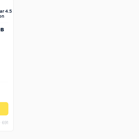
4.5
ов
691