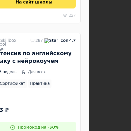
На сайт школы
227
Skillbox
267
4.7
тенсив по английскому
ыку с нейрокоучем
5 недель
Для всех
Сертификат
Практика
3 ₽
Промокод на -30%