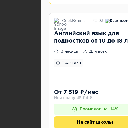
GeekBrains
93
Английский язык для
подростков от 10 до 18 
3 месяца
Для всех
Практика
От 7 519 ₽/мес
Или сразу 45 114 ₽
Промокод на -14%
На сайт школы