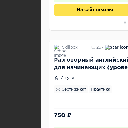
На сайт школы
Skillbox
267
Разговорный английски
для начинающих (урове
А1)
С нуля
Сертификат
Практика
750 ₽