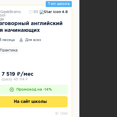
Топ школа
GeekBrains
93
4.8
зговорный английский
я начинающих
3 месяца
Для всех
Практика
 7 519 ₽/мес
 сразу 45 114 ₽
Промокод на -14%
На сайт школы
1366