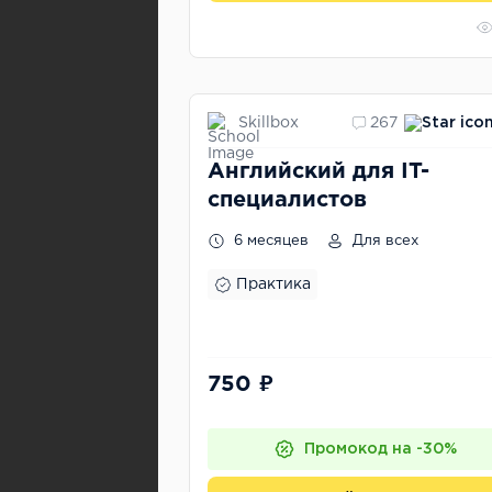
Skillbox
267
Английский для IT-
специалистов
6 месяцев
Для всех
Практика
750 ₽
Промокод на -30%