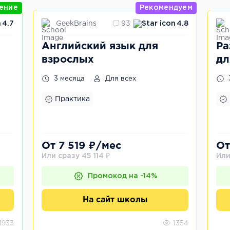
ение
Рекомендуем
GeekBrains
4.7
93
4.8
Английский язык для
Ра
взрослых
дл
3 месяца
Для всех
Практика
От 7 519 ₽/мес
От
Или сразу 45 114 ₽
Или
Промокод на -14%
На сайт школы
1933
1354