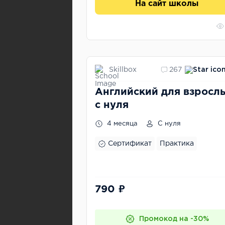
На сайт школы
Skillbox
267
Английский для взросл
с нуля
4 месяца
С нуля
Сертификат
Практика
790 ₽
Промокод на -30%