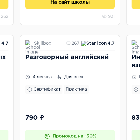
На сайт школы
262
921
Skillbox
4.7
267
4.7
ых
Разговорный английский
Ин
яз
4 месяца
Для всех
Сертификат
Практика
790 ₽
83
Промокод на -30%