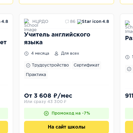
НЦРДО
4.8
86
4.8
Учитель английского
Ра
лет
языка
4 месяца
Для всех
Трудоустройство
Сертификат
Практика
От 3 608 ₽/мес
91
Или сразу 43 300 ₽
Промокод на -7%
На сайт школы