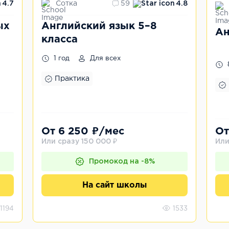
Сотка
4.7
59
4.8
ых
Английский язык 5–8
Ан
класса
1 год
Для всех
Практика
От 6 250 ₽/мес
От
Или сразу 150 000 ₽
Или
Промокод на -8%
На сайт школы
1194
1533