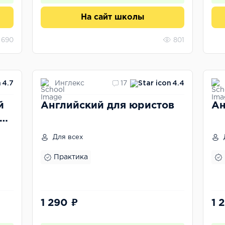
На сайт школы
690
801
Инглекс
4.7
17
4.4
й
Английский для юристов
Ан
нь
Для всех
Практика
1 290 ₽
1 