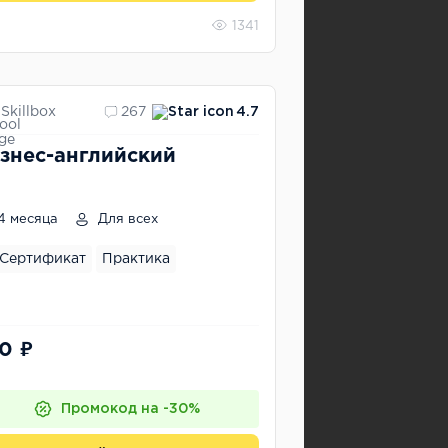
1341
Skillbox
267
4.7
знес-английский
4 месяца
Для всех
Сертификат
Практика
0 ₽
Промокод на -30%