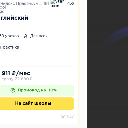
Яндекс Практикум
161
4.6
глийский
80 уроков
Для всех
Практика
 911 ₽/мес
 сразу 72 880 ₽
Промокод на -10%
На сайт школы
1127