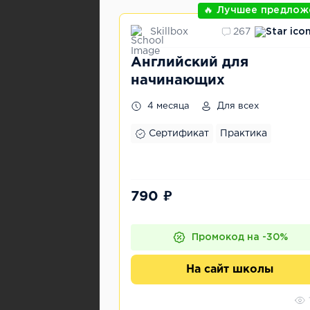
🔥 Лучшее предлож
Skillbox
267
Английский для
начинающих
4 месяца
Для всех
Сертификат
Практика
790 ₽
Промокод на -30%
На сайт школы