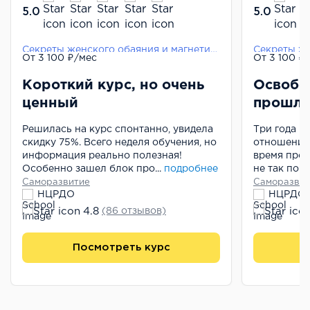
5.0
5.0
Секреты женского обаяния и магнетизма
От 3 100 ₽/мес
От 3 100 ₽
Короткий курс, но очень
Освобо
ценный
прошло
Решилась на курс спонтанно, увидела
Три года н
скидку 75%. Всего неделя обучения, но
отношения 
информация реально полезная!
время прок
Особенно зашел блок про...
подробнее
не так поче
Саморазвитие
Саморазвит
НЦРДО
НЦРДО
4.8
(86 отзывов)
Посмотреть курс
П