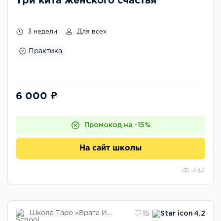
Три кита женского счастья
3 недели
Для всех
Практика
6 000 ₽
Промокод на -15%
На сайт школы
444
Школа Таро «Врата Изиды»
15
4.2