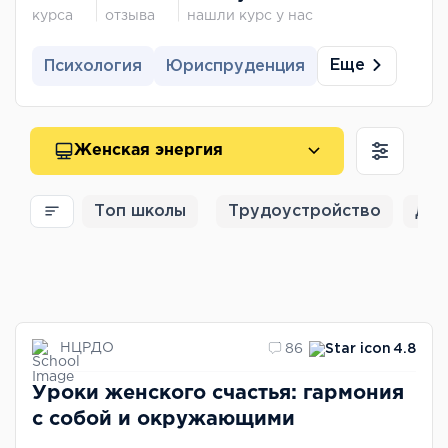
курса
отзыва
нашли курс у нас
Еще
Психология
Юриспруденция
Женская энергия
Топ школы
Трудоустройство
Для
НЦРДО
86
4.8
Уроки женского счастья: гармония
с собой и окружающими