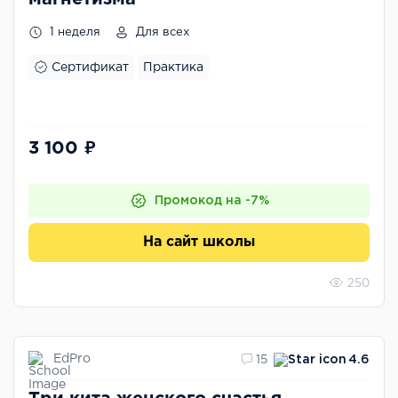
1 неделя
Для всех
Сертификат
Практика
3 100 ₽
Промокод на -7%
На сайт школы
250
EdPro
15
4.6