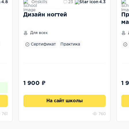
Onskills
4.8
23
4.3
Дизайн ногтей
Пр
ма
Для всех
Сертификат
Практика
1 900 ₽
1 
На сайт школы
761
760