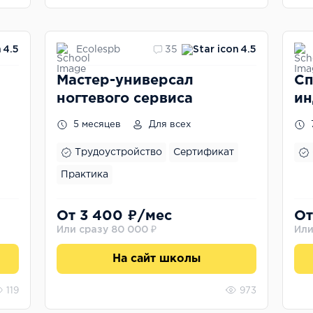
Ecolespb
4.5
35
4.5
Мастер-универсал
Сп
ногтевого сервиса
ин
5 месяцев
Для всех
Трудоустройство
Сертификат
Практика
От 3 400 ₽/мес
От
Или сразу 80 000 ₽
Или
На сайт школы
119
973