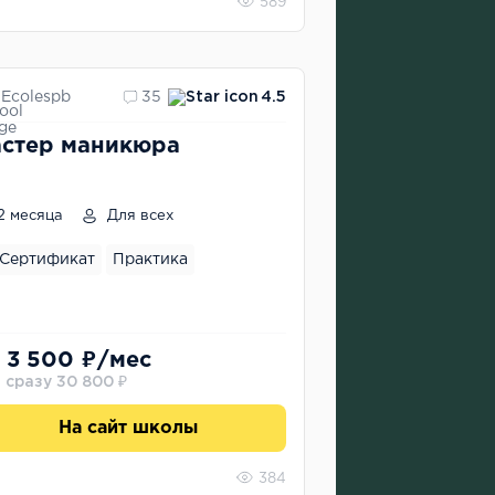
589
Ecolespb
35
4.5
стер маникюра
2 месяца
Для всех
Сертификат
Практика
 3 500 ₽/мес
 сразу 30 800 ₽
На сайт школы
384