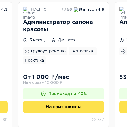
НАДПО
4.3
56
4.8
Администратор салона
Ап
красоты
3 месяца
Для всех
Трудоустройство
Сертификат
Практика
От 1 000 ₽/мес
53
Или сразу 12 000 ₽
Промокод на -10%
На сайт школы
611
857