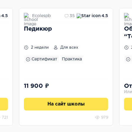
Ecolespb
4.5
35
4.5
Педикюр
Об
“Т
2 недели
Для всех
Сертификат
Практика
11 900 ₽
От
Или
На сайт школы
721
979