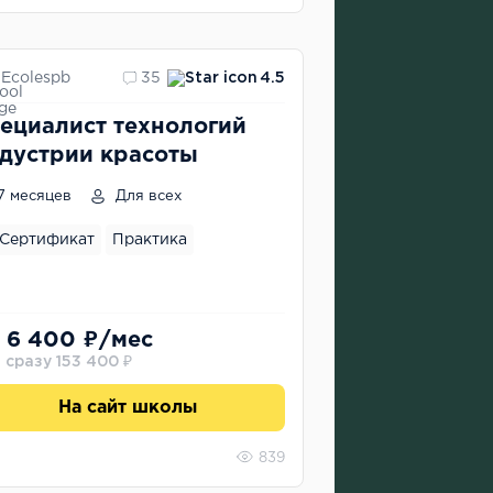
Ecolespb
35
4.5
ециалист технологий
дустрии красоты
7 месяцев
Для всех
Сертификат
Практика
 6 400 ₽/мес
 сразу 153 400 ₽
На сайт школы
839