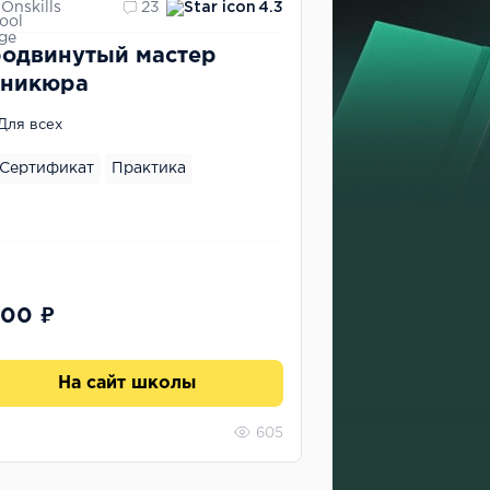
Onskills
23
4.3
одвинутый мастер
никюра
Для всех
Сертификат
Практика
900 ₽
На сайт школы
605