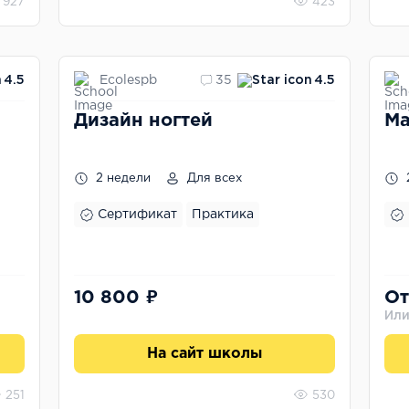
927
423
Ecolespb
4.5
35
4.5
Дизайн ногтей
Ма
2 недели
Для всех
Сертификат
Практика
10 800 ₽
От
Или
На сайт школы
251
530