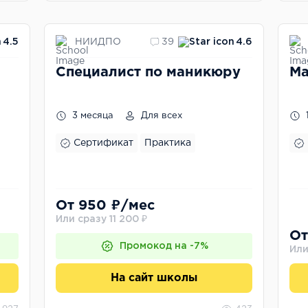
НИИДПО
4.5
39
4.6
Специалист по маникюру
Ма
3 месяца
Для всех
Сертификат
Практика
От 950 ₽/мес
Или сразу 11 200 ₽
От
Промокод на -7%
Или
На сайт школы