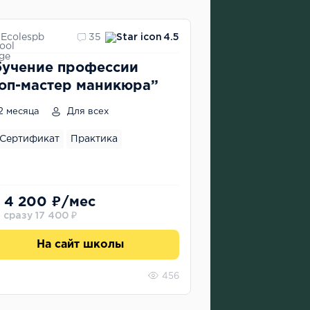
Ecolespb
35
4.5
учение профессии
оп-мастер маникюра”
2 месяца
Для всех
Сертификат
Практика
 4 200 ₽/мес
 сразу 17 400 ₽
На сайт школы
456