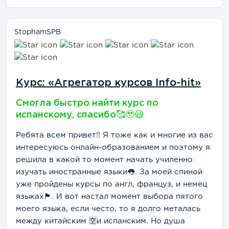
StophamSPB
Курс: «Агрегатор курсов Info-hit»
Смогла быстро найти курс по
испанскому, спасибо🥰🥹😃
Ребята всем привет!! Я тоже как и многие из вас
интересуюсь онлайн-образованием и поэтому я
решила в какой то момент начать училенно
изучать иностранные языки👅. За моей спиной
уже пройдены курсы по англ, француз, и немец
языках🏴󠁧󠁢󠁥󠁮󠁧󠁿. И вот настал момент выбора пятого
моего языка, если често, то я долго металась
между китайским 🈳и испанским. Но душа