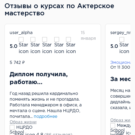
Отзывы о курсах по Актерское
мастерство
user_alpha
15
sergey_nn
января
5.0
5.0
5 742 ₽
Актерское мастерство и сценическая речь
Эмоционал
От 11 300 
Диплом получила,
За меся
работаю...
Месяц наза
Год назад решила кардинально
совершенно
поменять жизнь и не прогадала.
дедлайны, 
Работала менеджером в офисе, а
сказала, ид
мечтала о сцене. Нашла НЦРДО,
почитала...
подробнее
Образ жизн
Образ жизни
НЦРДО
4.8
(86 отзывов)