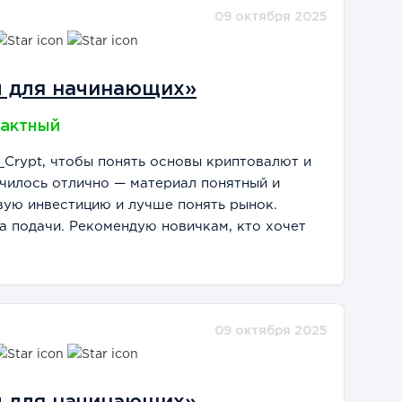
яснений и примеров использования
09 октября 2025
зни. Некоторые моменты остались
всегда получалось найти ответы. Курс
о для получения более глубоких знаний
ы для начинающих»
ительные ресурсы.
пактный
_Crypt, чтобы понять основы криптовалют и
училось отлично — материал понятный и
вую инвестицию и лучше понять рынок.
 подачи. Рекомендую новичкам, кто хочет
09 октября 2025