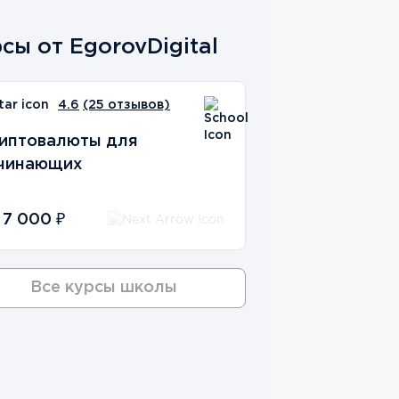
сы от EgorovDigital
4.6
(25 отзывов)
иптовалюты для
чинающих
 7 000 ₽
Все курсы школы