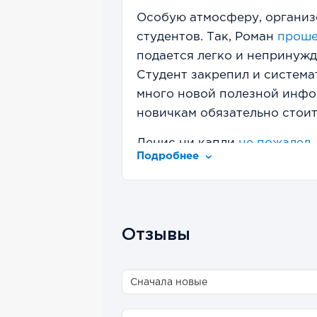
Особую атмосферу, организ
студентов. Так, Роман
прош
подается легко и непринужд
Студент закрепил и система
много новой полезной инфор
новичкам обязательно стоит
Денис ни капли
не пожалел
Подробнее
фундаментом для дальнейше
инвестировании». Студент 
музыкальное сопровождение
Также встречаются и менее 
Отзывы
что создателям площадки е
— таких около
21%
от общего
Пользователь Ян «не стал б