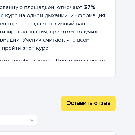
ованную площадкой, отмечают
37%
ел
курс на одном дыхании. Информация
енно, что создает отличный вайб.
тизировал знания, при этом получил
мации. Ученик считает, что всем
 пройти этот курс.
, что приобрел курс. «Программа служит
го развития и понимания в
также дополнительно подчеркнул крутое
 в конце каждого урока.
восторженные отзывы, кто-то считает,
Оставить отзыв
ще предстоит организационная работа,
 числа.
ы называть курс идеальным». Студенту
не