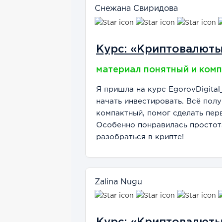
хватило
более глубоких объ
Снежана Свиридова
криптовалют в реальной жи
невыясненными, а в чате не 
неплохой для старта, однак
Курс: «Криптовалют
потребуется искать дополн
материал понятный и ком
Я пришла на курс EgorovDigital
начать инвестировать. Всё пол
компактный, помог сделать пер
Особенно понравилась простота
разобраться в крипте!
Zalina Nugu