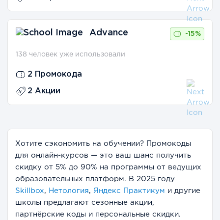
Advance
-15%
138 человек уже использовали
2 Промокода
2 Акции
Хотите сэкономить на обучении? Промокоды
для онлайн-курсов — это ваш шанс получить
скидку от 5% до 90% на программы от ведущих
образовательных платформ. В 2025 году
Skillbox
,
Нетология
,
Яндекс Практикум
и другие
школы предлагают сезонные акции,
партнёрские коды и персональные скидки.