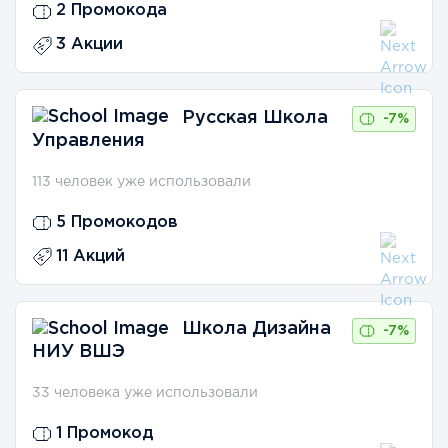
2 Промокода
3 Акции
Русская Школа
-7%
Управления
113 человек уже использовали
5 Промокодов
11 Акций
Школа Дизайна
-7%
НИУ ВШЭ
33 человека уже использовали
1 Промокод