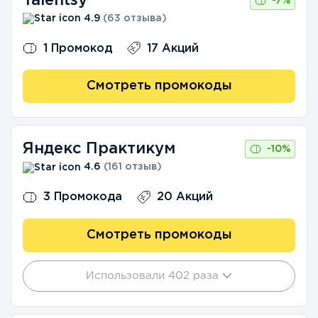
Talentsy
-7%
4.9
(63 отзыва)
1 Промокод
17 Акций
Смотреть промокоды
Яндекс Практикум
-10%
4.6
(161 отзыв)
3 Промокода
20 Акций
Смотреть промокоды
Использовали
402 раза