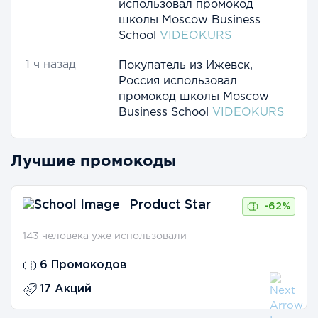
использовал промокод
школы Moscow Business
School
VIDEOKURS
1 ч назад
Покупатель из Ижевск,
Россия использовал
промокод школы Moscow
Business School
VIDEOKURS
Лучшие промокоды
Product Star
-62%
143 человека уже использовали
6 Промокодов
17 Акций