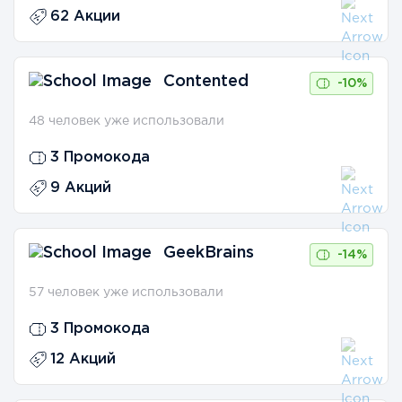
62 Акции
Contented
-10%
48 человек уже использовали
3 Промокода
9 Акций
GeekBrains
-14%
57 человек уже использовали
3 Промокода
12 Акций