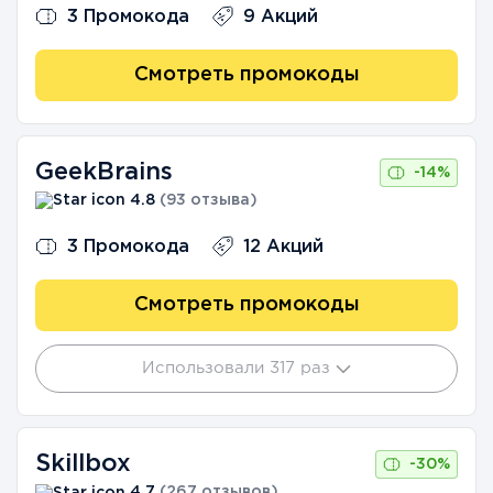
3 Промокода
9 Акций
Смотреть промокоды
GeekBrains
-14%
4.8
(93 отзыва)
3 Промокода
12 Акций
Смотреть промокоды
Использовали
317 раз
Skillbox
-30%
4.7
(267 отзывов)