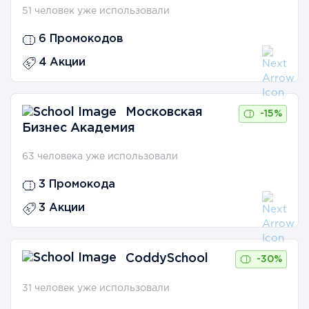
51 человек уже использовали
6 Промокодов
4 Акции
Московская
-15%
Бизнес Академия
63 человека уже использовали
3 Промокода
3 Акции
CoddySchool
-30%
31 человек уже использовали