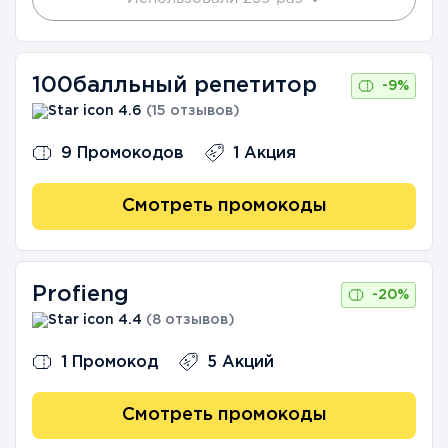
100балльный репетитор
-9%
4.6
(15 отзывов)
9 Промокодов
1 Акция
Смотреть промокоды
Profieng
-20%
4.4
(8 отзывов)
1 Промокод
5 Акций
Смотреть промокоды