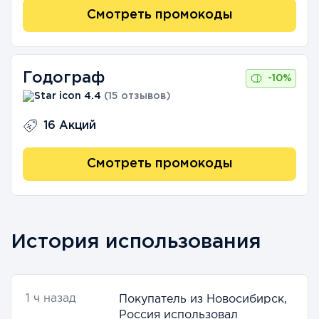
Смотреть промокоды
Годограф
-10%
4.4
(15 отзывов)
16 Акций
Смотреть промокоды
История использования
1 ч назад
Покупатель из Новосибирск,
Россия использовал