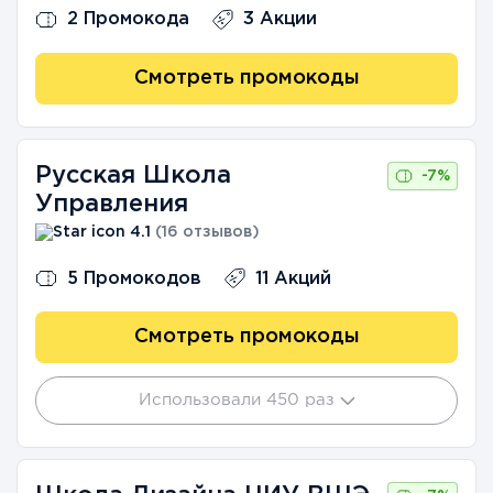
2 Промокода
3 Акции
Смотреть промокоды
Русская Школа
-7%
Управления
4.1
(16 отзывов)
5 Промокодов
11 Акций
Смотреть промокоды
Использовали
450 раз