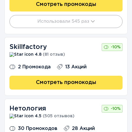
Смотреть промокоды
Использовали
545 раз
Skillfactory
-10%
4.8
(81 отзыв)
2 Промокода
13 Акций
Смотреть промокоды
Нетология
-10%
4.5
(505 отзывов)
30 Промокодов
28 Акций