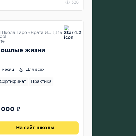
328
Школа Таро «Врата Изиды»
15
4.2
рошлые жизни
1 месяц
Для всех
Сертификат
Практика
 000 ₽
На сайт школы