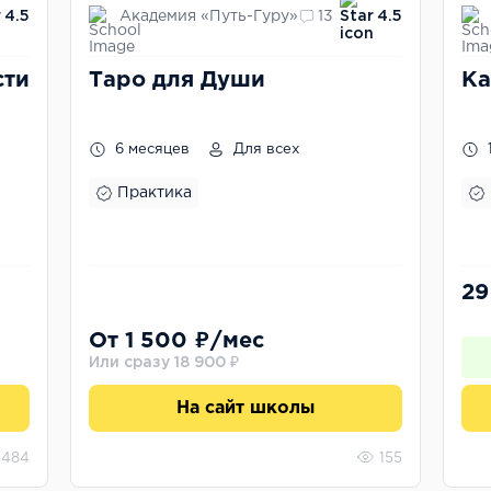
Академия «Путь-Гуру»
4.5
13
4.5
сти
Таро для Души
Ка
6 месяцев
Для всех
Практика
29
От 1 500 ₽/мес
Или сразу 18 900 ₽
На сайт школы
484
155