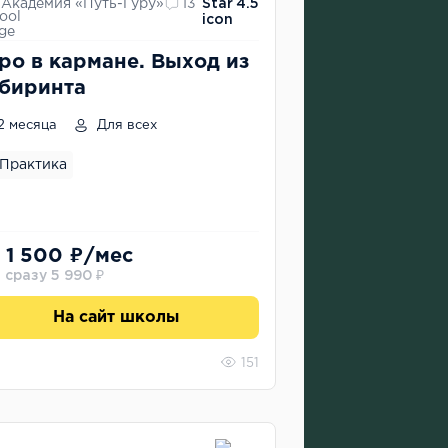
Академия «Путь-Гуру»
13
4.5
ро в кармане. Выход из
биринта
2 месяца
Для всех
Практика
 1 500 ₽/мес
 сразу 5 990 ₽
На сайт школы
151