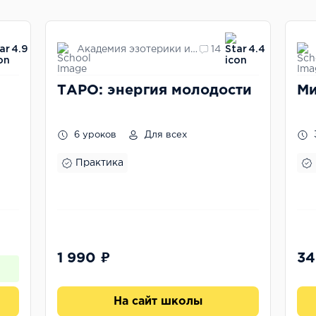
Академия эзотерики и астрологии Элара
4.9
14
4.4
ТАРО: энергия молодости
Ми
6 уроков
Для всех
Практика
1 990 ₽
34
На сайт школы