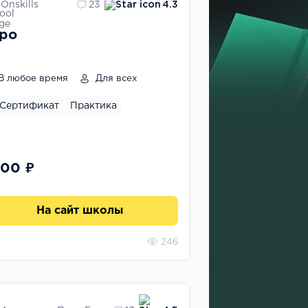
Onskills
23
4.3
ро
В любое время
Для всех
Сертификат
Практика
900 ₽
На сайт школы
246