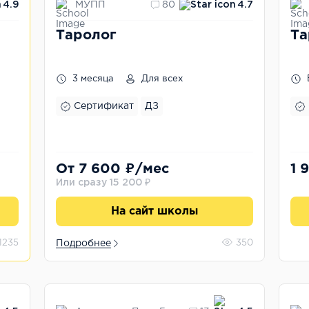
МУПП
4.9
80
4.7
Таролог
Та
3 месяца
Для всех
Сертификат
ДЗ
От 7 600 ₽/мес
1 
Или сразу 15 200 ₽
На сайт школы
1235
Подробнее
350