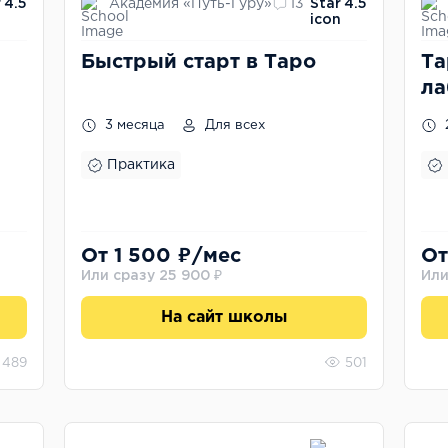
Академия «Путь-Гуру»
4.5
13
4.5
Быстрый старт в Таро
Та
ла
3 месяца
Для всех
Практика
От 1 500 ₽/мес
От
Или сразу 25 900 ₽
Или
На сайт школы
489
501