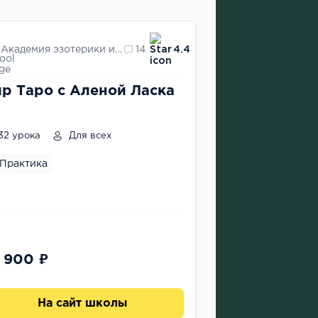
Академия эзотерики и астрологии Элара
14
4.4
р Таро с Аленой Ласка
32 урока
Для всех
Практика
 900 ₽
На сайт школы