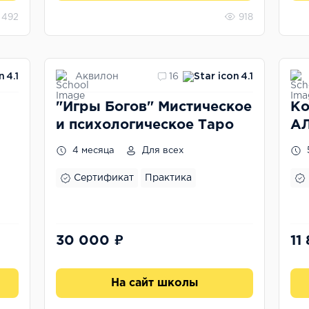
492
918
Аквилон
4.1
16
4.1
"Игры Богов" Мистическое
Ко
и психологическое Таро
А
4 месяца
Для всех
Сертификат
Практика
30 000 ₽
11
На сайт школы