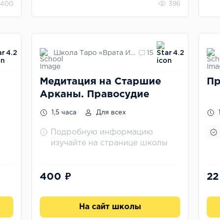
400
396
Школа Таро «Врата Изиды»
4.2
15
4.2
Медитация на Старшие
П
Арканы. Правосудие
1,5 часа
Для всех
Подробную информацию
изучайте на странице школы
400 ₽
22
На сайт школы