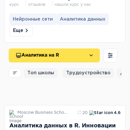
курс
отзывов
нашли курс у нас
Нейронные сети
Аналитика данных
Еще
Аналитика на R
Топ школы
Трудоустройство
Для
Moscow Business School
20
4.6
Аналитика данных в R. Инновации