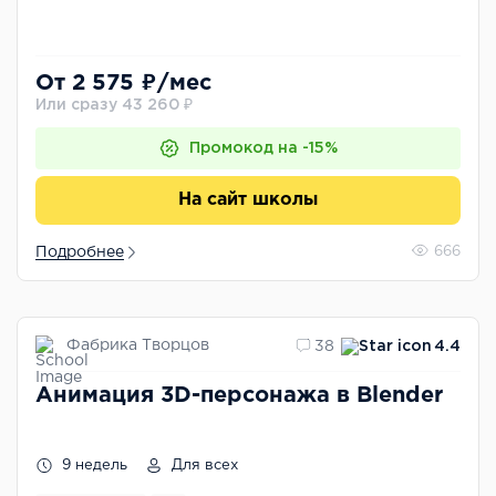
От 2 575 ₽/мес
Или сразу 43 260 ₽
Промокод на -15%
На сайт школы
Подробнее
666
Фабрика Творцов
38
4.4
Aнимация 3D-персонажа в Blender
9 недель
Для всех