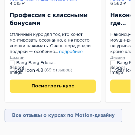
4 015 ₽
6 582 ₽
Профессия с классными
Наконец
бонусами
где...
Отличный курс для тех, кто хочет
Наконец-то
монтировать осознанно, а не просто
моушн-диза
кнопки нажимать. Очень порадовали
не урывкам
подарки — особенно...
подробнее
кроме класс
Дизайн
Дизайн
Bang Bang Education
4.8
(69 отзывов)
Посмотреть курс
П
Все отзывы о курсах по Motion-дизайну