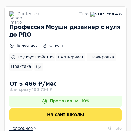
Contented
78
4.8
Профессия Моушн-дизайнер с нуля
до PRO
18 месяцев
С нуля
Трудоустройство
Сертификат
Стажировка
Практика
ДЗ
От 5 466 ₽/мес
Или сразу 196 794 ₽
Промокод на -10%
На сайт школы
Подробнее
1618