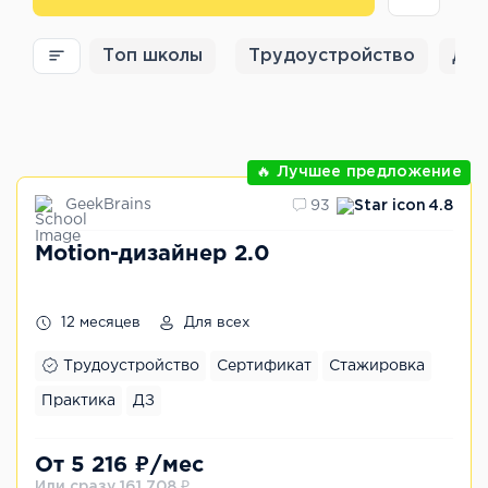
Топ школы
Трудоустройство
Для
🔥 Лучшее предложение
GeekBrains
93
4.8
Motion-дизайнер 2.0
12 месяцев
Для всех
Трудоустройство
Сертификат
Стажировка
Практика
ДЗ
От 5 216 ₽/мес
Или сразу 161 708 ₽