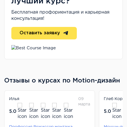
лучший курс?
Бесплатная профориентация и карьерная
консультация!
Оставить заявку
Отзывы о курсах по Motion-дизайн
Илья
09
Глеб Коро
марта
5.0
5.0
Профессия Режиссер монтажа
Моушн-диз