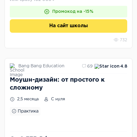
Промокод на -15%
На сайт школы
732
Bang Bang Education
69
4.8
Моушн-дизайн: от простого к
сложному
2,5 месяца
С нуля
Практика