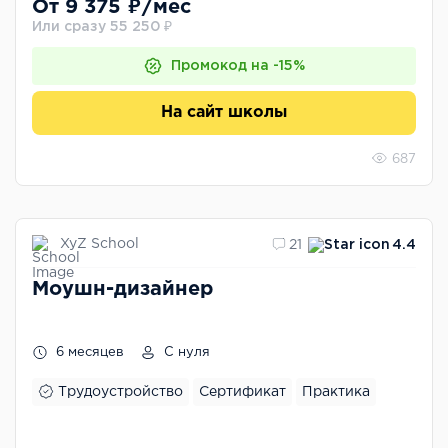
От 9 375 ₽/мес
Или сразу 55 250 ₽
Промокод на -15%
На сайт школы
687
XyZ School
21
4.4
Моушн-дизайнер
6 месяцев
С нуля
Трудоустройство
Сертификат
Практика