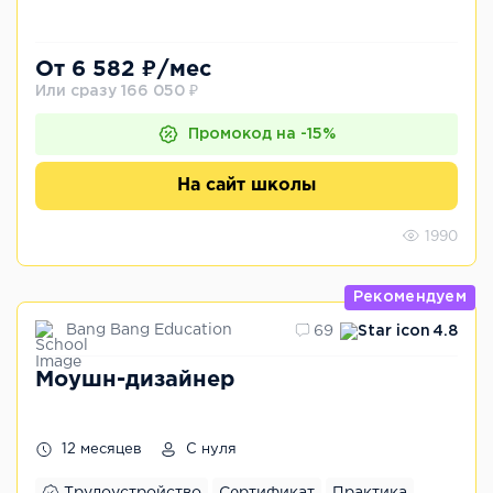
От 6 582 ₽/мес
Или сразу 166 050 ₽
Промокод на -15%
На сайт школы
1990
Рекомендуем
Bang Bang Education
69
4.8
Моушн-дизайнер
12 месяцев
С нуля
Трудоустройство
Сертификат
Практика