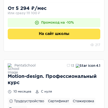
От 5 294 ₽/мес
Или сразу 111 100 ₽
Промокод на -10%
На сайт школы
217
PentaSchool
13
4.1
Motion-design. Профессиональный
курс
10 месяцев
С нуля
Трудоустройство
Сертификат
Стажировка