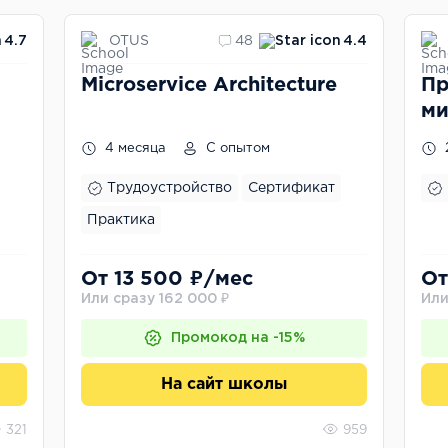
OTUS
4.7
48
4.4
Microservice Architecture
Пр
ми
ар
4 месяца
С опытом
ра
G
Трудоустройство
Сертификат
Практика
От 13 500 ₽/мес
От
Или сразу 162 000 ₽
Или
Промокод на -15%
На сайт школы
321
959