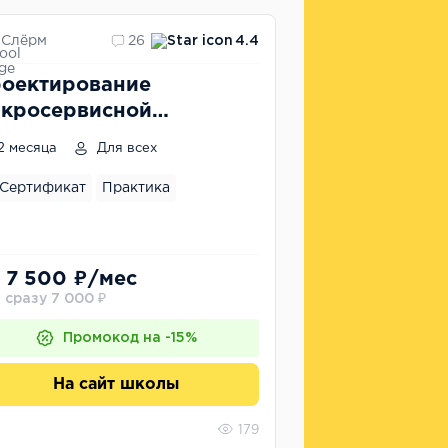
Слёрм
26
4.4
оектирование
кросервисной
хитектуры: на примере
2 месяца
Для всех
зделения монолита на
o
Сертификат
Практика
 7 500 ₽/мес
 сразу 7 000 ₽
Промокод на -15%
На сайт школы
179