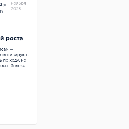
ноября
2025
й роста
исам —
и мотивируют.
 по ходу, но
осы. Яндекс