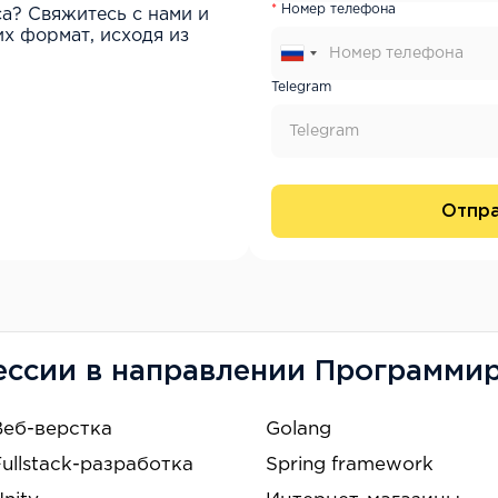
Номер телефона
са? Свяжитесь с нами и
х формат, исходя из
Telegram
Отпра
ссии в направлении Программи
Веб-верстка
Golang
Fullstack-разработка
Spring framework