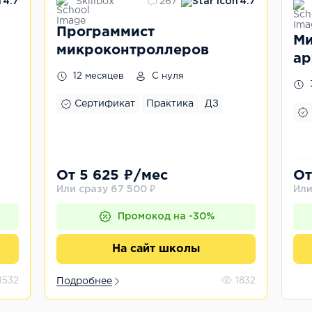
Skillbox
4.7
267
4.7
Программист
Ми
микроконтролле­ров
ар
12 месяцев
С нуля
Сертификат
Практика
ДЗ
От 5 625 ₽/мес
От
Или сразу 67 500 ₽
Или
Промокод на -30%
На сайт школы
1532
Подробнее
1832