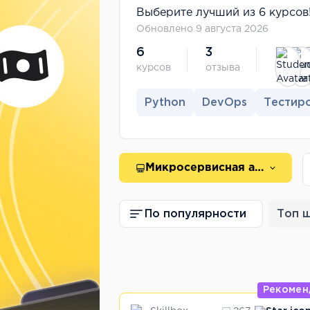
Выберите лучший из 6 курсов!
Обновлено 9 августа 2026
6
3
курсов
отзыва
Python
DevOps
Тестир
Микросервисная архитектура
По популярности
Топ 
Рекомен