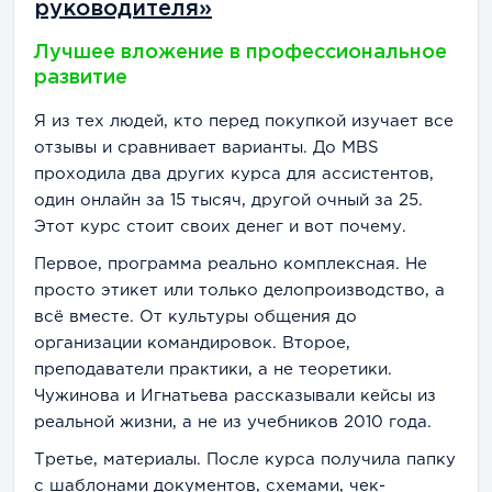
руководителя»
Business School сами по себе непростые. Если
студент хочет стать профессионалом, ему
Лучшее вложение в профессиональное
понадобится много учиться. Школа дает
развитие
мощную базу, а пользоваться ей или нет,
Я из тех людей, кто перед покупкой изучает все
решает только сам ученик.
отзывы и сравнивает варианты. До MBS
Примерно
4%
студентов отмечают высокую
проходила два других курса для ассистентов,
стоимость обучения. Цена на некоторые
один онлайн за 15 тысяч, другой очный за 25.
обучающие программы может показаться
Этот курс стоит своих денег и вот почему.
завышенной, однако она не взята из воздуха:
Первое, программа реально комплексная. Не
преподаватели учитывают изменения рынка и
просто этикет или только делопроизводство, а
создают актуальные курсы, информацию из
всё вместе. От культуры общения до
которых можно использовать сразу после
организации командировок. Второе,
завершения обучения. Студент платит за
преподаватели практики, а не теоретики.
знания и опыт педагогов, а не за сухую и
Чужинова и Игнатьева рассказывали кейсы из
скучную теорию.
реальной жизни, а не из учебников 2010 года.
Третье, материалы. После курса получила папку
с шаблонами документов, схемами, чек-