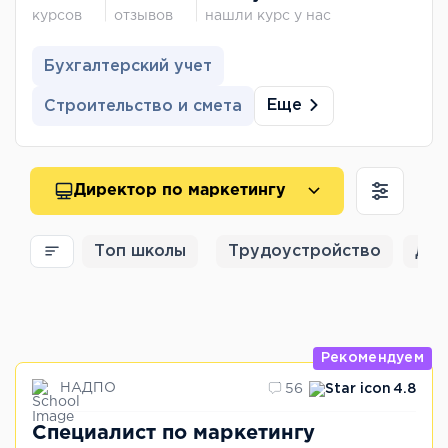
курсов
отзывов
нашли курс у нас
Бухгалтерский учет
Еще
Строительство и смета
Директор по маркетингу
Топ школы
Трудоустройство
Для
Рекомендуем
НАДПО
56
4.8
Специалист по маркетингу