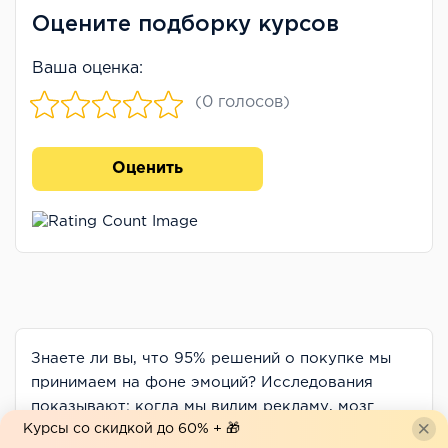
Оцените подборку курсов
Ваша оценка:
(0 голосов)
Оценить
Знаете ли вы, что 95% решений о покупке мы
принимаем на фоне эмоций? Исследования
показывают: когда мы видим рекламу, мозг
Курсы со скидкой до 60% + 🎁
сначала реагирует на цвет, образ и общую