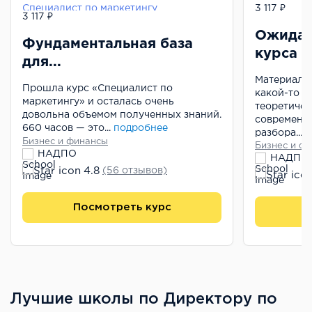
Специалист по маркетингу
Специалист
3 117 ₽
3 117 ₽
Ожидал
Фундаментальная база
курса
для...
Материала 
Прошла курс «Специалист по
какой-то 
маркетингу» и осталась очень
теоретичес
довольна объемом полученных знаний.
современн
660 часов — это...
подробнее
разбора...
п
Бизнес и финансы
Бизнес и ф
НАДПО
НАДПО
4.8
(56 отзывов)
Посмотреть курс
П
Лучшие школы по Директору по