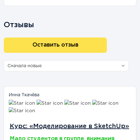
знаний. Она поблагодарила создателей курсов
за труд, отзывчивость, трепетное отношение,
терпение и профессионализм. «Вы сделали мир
Отзывы
дизайна интерьера ближе и понятнее. Теперь я
вижу цель и к ней иду».
Оставить отзыв
А вот Катерина Боуз, «начитавшись
положительных отзывов», полностью
разочаровалась
. Девушка приобрела планер
ремонта Дарьи Пиковой и осталась недовольна.
«По-моему, это совершенно бесполезный
блокнот с самыми незначительными
подсказками». Подобных отзывов немного, но
Инна Ткачёва
они есть.
Курс: «Моделирование в SketchUp»
Мало студентов в группе, внимания