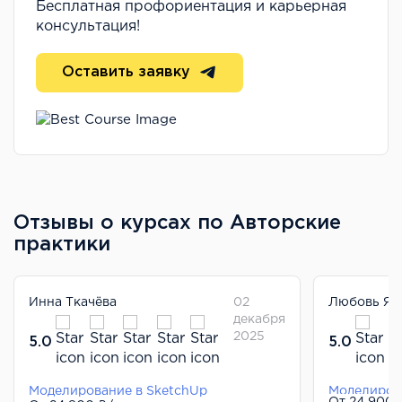
Бесплатная профориентация и карьерная
консультация!
Оставить заявку
Отзывы о курсах по Авторские
практики
Инна Ткачёва
02
Любовь Як
декабря
2025
5.0
5.0
Моделирование в SketchUp
Моделиров
От 24 900 