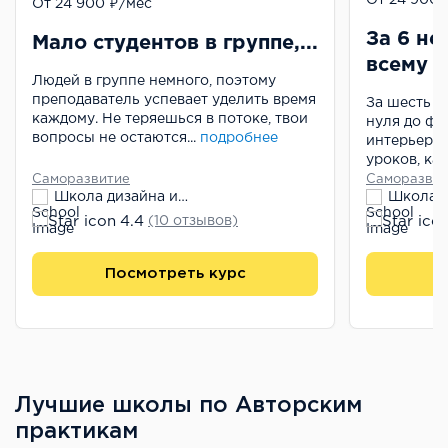
От 24 900 ₽/мес
За 6 не
Мало студентов в группе,...
всему
Людей в группе немного, поэтому
преподаватель успевает уделить время
За шесть н
каждому. Не теряешься в потоке, твои
нуля до фи
вопросы не остаются...
подробнее
интерьера.
уроков, ка
Саморазвитие
Саморазвит
Школа дизайна интерьеров Дарьи Пиковой
4.4
(10 отзывов)
Посмотреть курс
П
Лучшие школы по Авторским
практикам