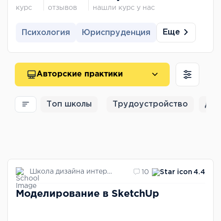
курс
отзывов
нашли курс у нас
Еще
Психология
Юриспруденция
Авторские практики
Топ школы
Трудоустройство
Для
Школа дизайна интерьеров Дарьи Пиковой
10
4.4
Моделирование в SketchUp