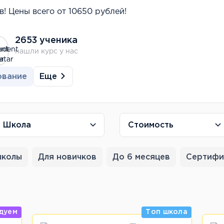
! Цены всего от 10650 рублей!
2653 ученика
нашли курс у нас
Еще
ование
Школа
Стоимость
школы
Для новичков
До 6 месяцев
Сертифи
дуем
Топ школа