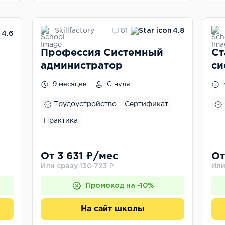
Skillfactory
81
4.8
4.6
Профессия Системный
Ст
администратор
си
ад
9 месяцев
С нуля
н
Трудоустройство
Сертификат
Практика
От 3 631 ₽/мес
От
Или сразу 130 723 ₽
Или
Промокод на -10%
На сайт школы