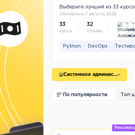
Выберите лучший из 33 курсов
Обновлено 7 августа 2026
33
32
курса
отзыва
Python
DevOps
Тестир
Системное администрирование
По популярности
Топ 
Рекомен