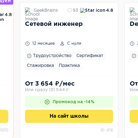
дуем
GeekBrains
93
4.8
4.8
Сетевой инженер
De
12 месяцев
С нуля
Трудоустройство
Сертификат
Стажировка
Практика
От 3 654 ₽/мес
От
Или сразу 131 544 ₽
Или
Промокод на -14%
На сайт школы
1610
416