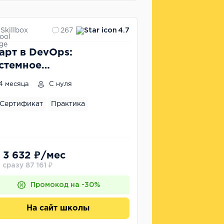
Skillbox
267
4.7
арт в DevOps:
стемное
министрирование для
4 месяца
С нуля
ачинающих
Сертификат
Практика
 3 632 ₽/мес
 сразу 87 161 ₽
Промокод на -30%
На сайт школы