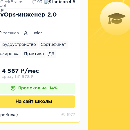
GeekBrains
93
4.8
vOps-инженер 2.0
9 месяцев
Junior
Трудоустройство
Сертификат
ажировка
Практика
ДЗ
 4 567 ₽/мес
 сразу 141 578 ₽
Промокод на -14%
На сайт школы
робнее
1977