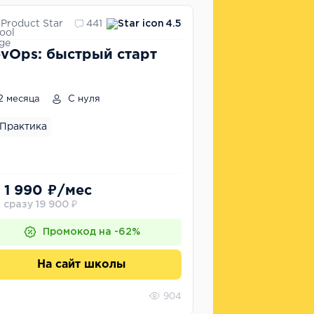
Product Star
441
4.5
vOps: быстрый старт
2 месяца
С нуля
Практика
 1 990 ₽/мес
 сразу 19 900 ₽
Промокод на -62%
На сайт школы
904