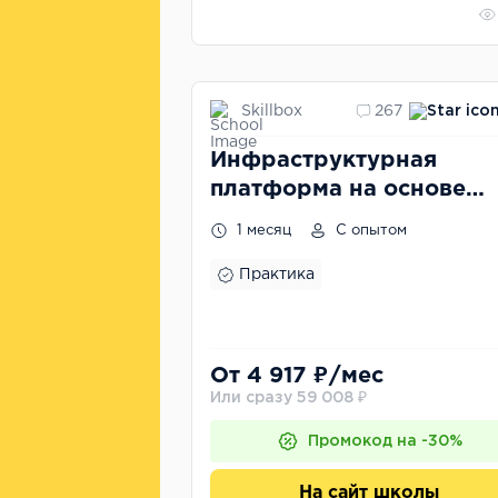
Skillbox
267
Инфраструктур­ная
платформа на основе
Kubernetes
1 месяц
С опытом
Практика
От 4 917 ₽/мес
Или сразу 59 008 ₽
Промокод на -30%
На сайт школы