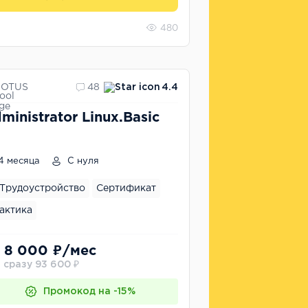
480
OTUS
48
4.4
ministrator Linux.Basic
4 месяца
С нуля
Трудоустройство
Сертификат
актика
 8 000 ₽/мес
 сразу 93 600 ₽
Промокод на -15%