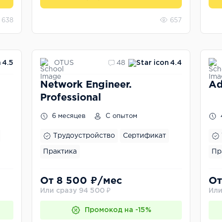
638
657
OTUS
4.5
48
4.4
Network Engineer.
Ad
Professional
6 месяцев
С опытом
Трудоустройство
Сертификат
Практика
Пр
От 8 500 ₽/мес
От
Или сразу 94 500 ₽
Или
Промокод на -15%