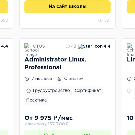
На сайт школы
390
591
OTUS
4.4
48
4.4
Administrator Linux.
Li
Professional
7 месяцев
С опытом
Трудоустройство
Сертификат
Практика
От 9 975 ₽/мес
10
Или сразу 137 700 ₽