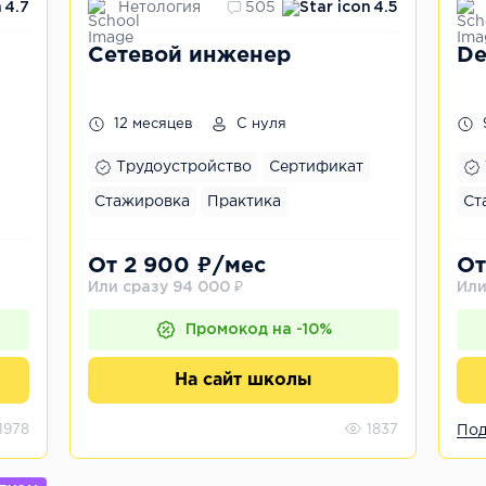
Нетология
4.7
505
4.5
Сетевой инженер
De
12 месяцев
С нуля
Трудоустройство
Сертификат
Стажировка
Практика
Ст
От 2 900 ₽/мес
От
Или сразу 94 000 ₽
Или
Промокод на -10%
На сайт школы
1978
1837
Под