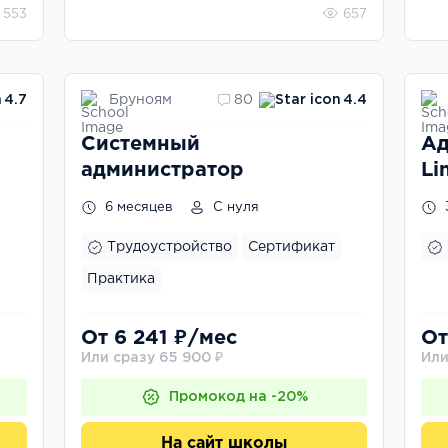
553
657
Бруноям
4.7
80
4.4
Системный
Ад
администратор
Li
6 месяцев
С нуля
Трудоустройство
Сертификат
Практика
От 6 241 ₽/мес
От
Или сразу 65 900 ₽
Или
Промокод на -20%
На сайт школы