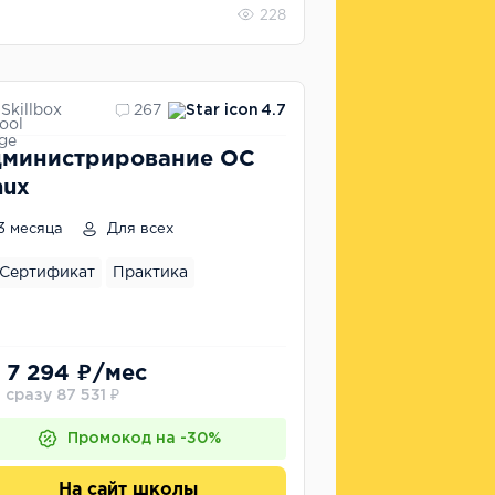
228
Skillbox
267
4.7
министрирование ОС
nux
3 месяца
Для всех
Сертификат
Практика
 7 294 ₽/мес
 сразу 87 531 ₽
Промокод на -30%
На сайт школы