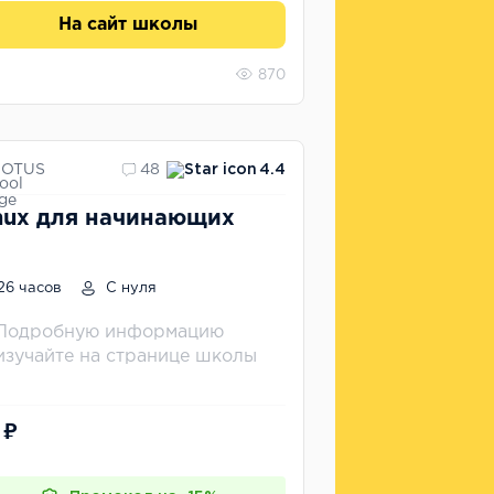
На сайт школы
870
OTUS
48
4.4
nux для начинающих
26 часов
С нуля
Подробную информацию
изучайте на странице школы
 ₽