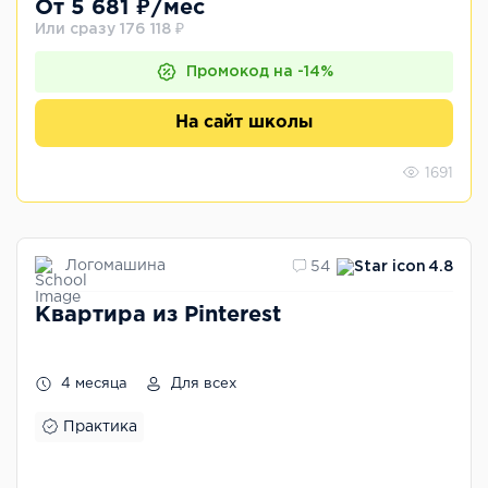
От 5 681 ₽/мес
Или сразу 176 118 ₽
Промокод на -14%
На сайт школы
1691
Логомашина
54
4.8
Квартира из Pinterest
4 месяца
Для всех
Практика