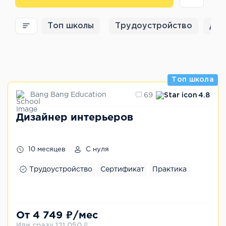
Топ школы
Трудоустройство
Для
Топ школа
Bang Bang Education
69
4.8
Дизайнер интерьеров
10 месяцев
С нуля
Трудоустройство
Сертификат
Практика
От 4 749 ₽/мес
Или сразу 121 050 ₽