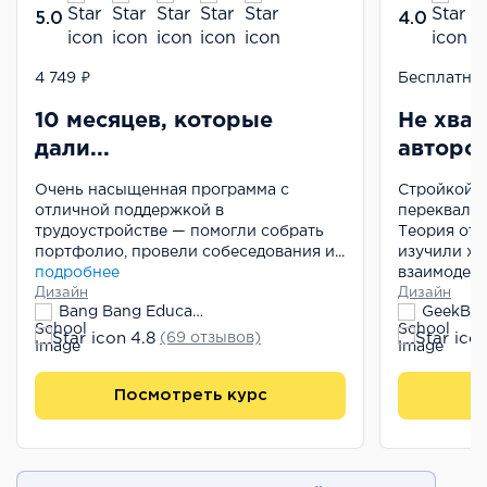
5.0
4.0
Дизайнер интерьеров
4 749 ₽
Бесплатно
10 месяцев, которые
Не хват
дали...
авторск
Очень насыщенная программа с
Стройкой з
отличной поддержкой в
переквалиф
трудоустройстве — помогли собрать
Теория отл
портфолио, провели собеседования и...
изучили хо
подробнее
взаимодейс
Дизайн
Дизайн
Bang Bang Education
GeekBra
4.8
(69 отзывов)
Посмотреть курс
П