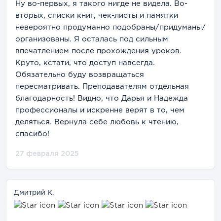
Ну во-первых, я такого нигде не видела. Во-
материалу даже после окончания курса.
вторых, списки книг, чек-листы и памятки
Из недостатков некоторые студенты жалуются
невероятно продуманно подобраны/придуманы/
на организацию итогового экзамена — пишут,
организованы. Я осталась под сильным
что хотелось бы больше комментариев и более
впечатлением после прохождения уроков.
детальный разбор со стороны комиссии. Это
Круто, кстати, что доступ навсегда.
можно рассматривать как пожелание, так как
Обязательно буду возвращаться
итоговый экзамен успешно сдают все и
пересматривать. Преподавателям отдельная
получают качественные дипломы.
благодарность! Видно, что Дарья и Надежда
профессионалы и искренне верят в то, чем
деляться. Вернула себе любовь к чтению,
спасибо!
27 февраля 2025
Дмитрий К.