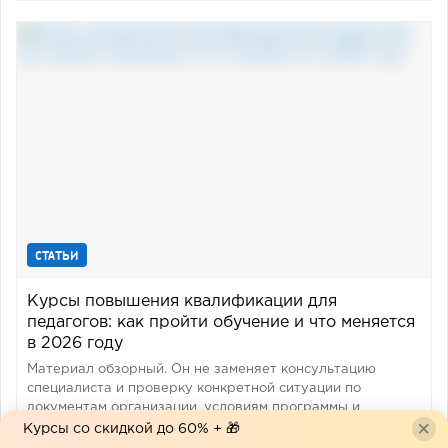
СТАТЬИ
Курсы повышения квалификации для
педагогов: как пройти обучение и что меняется
в 2026 году
Материал обзорный. Он не заменяет консультацию
специалиста и проверку конкретной ситуации по
документам организации, условиям программы и
локальным актам работодателя. Нормативные данные
Курсы со скидкой до 60% + 🎁
проверены в апреле 2026 года.