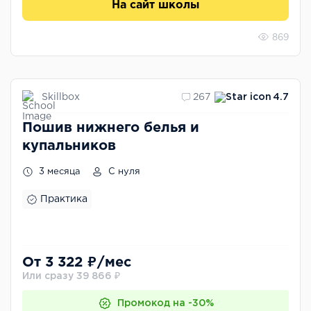
На сайт школы
869
Skillbox
267
4.7
Пошив нижнего белья и
купальников
3 месяца
С нуля
Практика
От 3 322 ₽/мес
Или сразу 39 866 ₽
Промокод на -30%