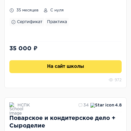
35 месяцев
С нуля
Сертификат
Практика
35 000 ₽
На сайт школы
972
НСПК
34
4.8
Поварское и кондитерское дело +
Сыроделие