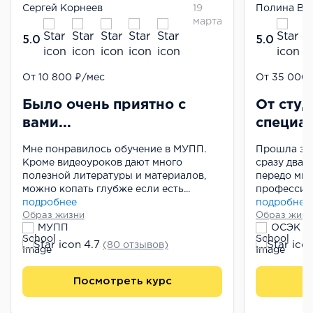
Сергей Корнеев
19
Полина Ве
марта
5.0
5.0
Диетолог-нутрициолог
От 10 800 ₽/мес
Ветеринар
От 35 000 
Было очень приятно с
От студ
вами...
специал
Мне понравилось обучение в МУПП.
Прошла зде
Кроме видеоуроков дают много
сразу два 
полезной литературы и материалов,
передо мно
можно копать глубже если есть...
профессии.
подробнее
подробнее
Образ жизни
Образ жизн
МУПП
ОСЭК
4.7
(80 отзывов)
Посмотреть курс
П