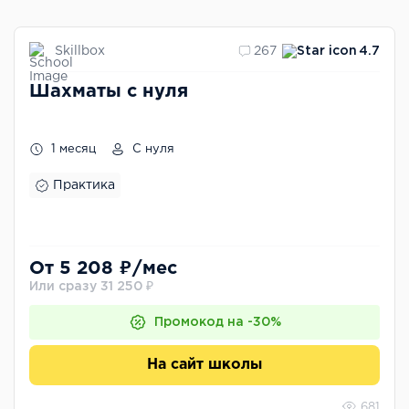
Skillbox
267
4.7
Шахматы с нуля
1 месяц
С нуля
Практика
От 5 208 ₽/мес
Или сразу 31 250 ₽
Промокод на -30%
На сайт школы
681