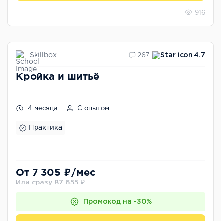
916
Skillbox
267
4.7
Кройка и шитьё
4 месяца
С опытом
Практика
От 7 305 ₽/мес
Или сразу 87 655 ₽
Промокод на -30%