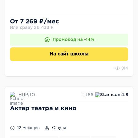
От 7 269 ₽/мес
Или сразу 26 433 ₽
Промокод на -14%
На сайт школы
914
НЦРДО
86
4.8
Актер театра и кино
12 месяцев
С нуля