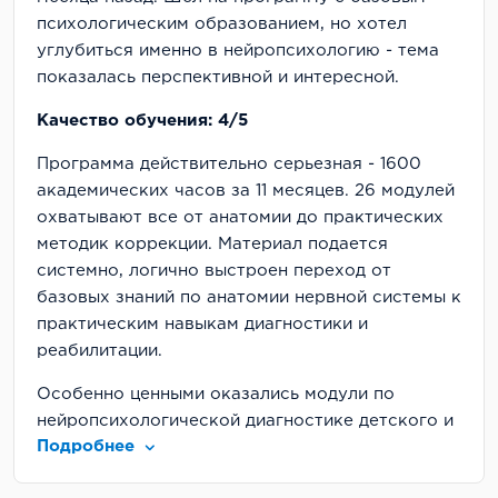
психологическим образованием, но хотел
углубиться именно в нейропсихологию - тема
показалась перспективной и интересной.
Качество обучения: 4/5
Программа действительно серьезная - 1600
академических часов за 11 месяцев. 26 модулей
охватывают все от анатомии до практических
методик коррекции. Материал подается
системно, логично выстроен переход от
базовых знаний по анатомии нервной системы к
практическим навыкам диагностики и
реабилитации.
Особенно ценными оказались модули по
нейропсихологической диагностике детского и
Подробнее
позднего возраста, практикумы по работе с
реальными случаями. Теоретическая база