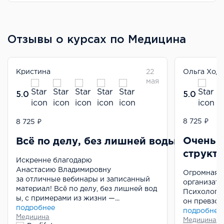
Отзывы о курсах по Медицина
Кристина
22
Ольга Хода
мая
5.0
5.0
Психолог-консультант: с нуля до первого клиента
8 725 ₽
8 725 ₽
Очень 
Всё по делу, без лишней воды, с прим
структу
Искренне благодарю
Анастасию Владимировну
Огромная б
за отличные вебинары и записанный
организато
материал! Всё по делу, без лишней вод
Психолог-к
ы, с примерами из жизни —...
он превзош
подробнее
подробнее
Медицина
Медицина