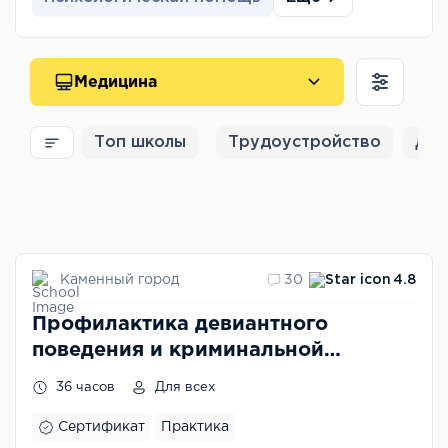
Медицина
Топ школы
Трудоустройство
Для
Каменный город
30
4.8
Профилактика девиантного
поведения и криминальной
субкультуры в школьной среде
36 часов
Для всех
Сертификат
Практика