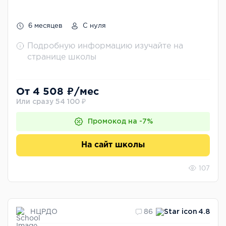
6 месяцев
С нуля
Подробную информацию изучайте на
странице школы
От 4 508 ₽/мес
Или сразу 54 100 ₽
Промокод на -7%
На сайт школы
107
НЦРДО
86
4.8