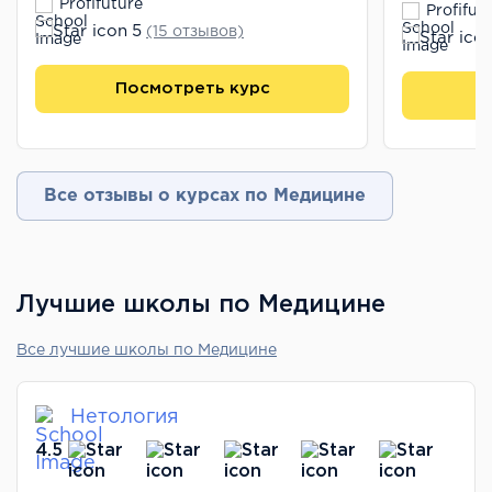
Profifuture
Profifut
5
(15 отзывов)
Посмотреть курс
П
Все отзывы о курсах по Медицине
Лучшие школы по Медицине
Все лучшие школы по Медицине
Нетология
4.5