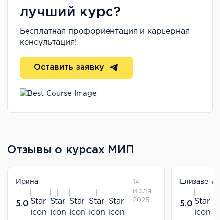
лучший курс?
Бесплатная профориентация и карьерная
консультация!
Оставить заявку
Отзывы о курсах МИП
Ирина
14
Елизавета 
июля
2025
5.0
5.0