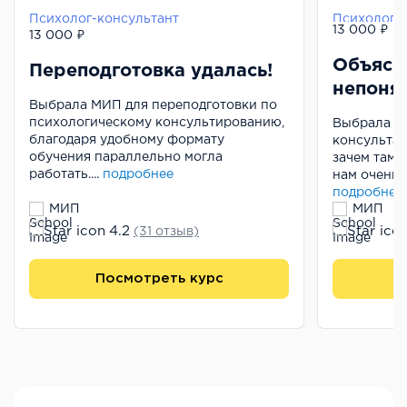
Психолог-консультант
Психолог-
13 000 ₽
13 000 ₽
Объясн
Переподготовка удалась!
непоня
Выбрала МИП для переподготовки по
психологическому консультированию,
Выбрала п
благодаря удобному формату
консультан
обучения параллельно могла
зачем там 
работать....
подробнее
нам очень 
подробнее
МИП
МИП
4.2
(31 отзыв)
Посмотреть курс
П