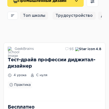
Промышленный дизайн
Топ школы
Трудоустройство
Для
GeekBrains
93
4.8
Тест-драйв профессии диджитал-
дизайнер
4 урока
С нуля
Практика
Бесплатно