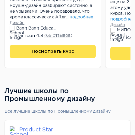
еще на 2 к
моушн-дизайн разбирают системно, а
этому удел
не урывками. Очень порадовало, что
курса. Пове
кроме классических After...
подробнее
подробнее
Дизайн
Дизайн
Bang Bang Education
МИПО
4.8
(69 отзывов)
Посмотреть курс
П
Лучшие школы по
Промышленному дизайну
Все лучшие школы по Промышленному дизайну
Product Star