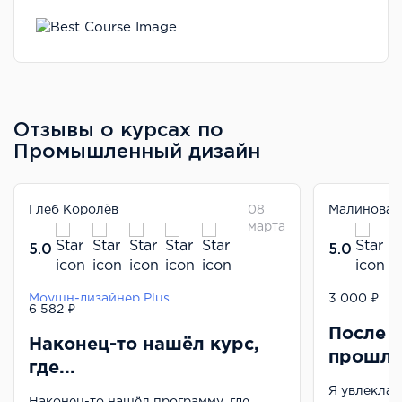
Отзывы о курсах по
Промышленный дизайн
Глеб Королёв
08
Малинова 
марта
5.0
5.0
Моушн-дизайнер Plus
Профессия
3 000 ₽
6 582 ₽
После 
Наконец-то нашёл курс,
прошл
где...
Я увлекла
Наконец-то нашёл программу, где