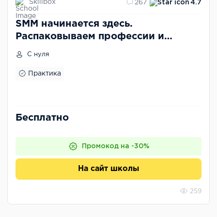
Skillbox
267
4.7
SMM начинается здесь.
Распаковываем профессии и
делаем крутой контент
С нуля
Практика
Бесплатно
Промокод на -30%
На сайт школы
259