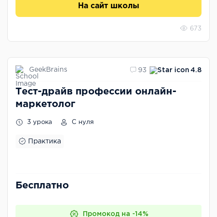
На сайт школы
673
GeekBrains
93
4.8
Тест-драйв профессии онлайн-
маркетолог
3 урока
С нуля
Практика
Бесплатно
Промокод на -14%