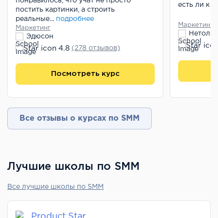
понравилось, что учат не просто
есть ли к н
постить картинки, а строить
реальные...
подробнее
Маркетинг
Маркетинг
Нетолог
Эдюсон
4.8
(278 отзывов)
П
Посмотреть курс
Все отзывы о курсах по SMM
Лучшие школы по SMM
Все лучшие школы по SMM
Product Star