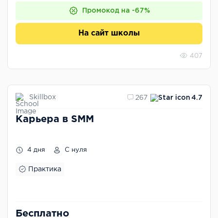
Промокод на -67%
На сайт школы
407
Skillbox
267
4.7
Карьера в SMM
4 дня
С нуля
Практика
Бесплатно