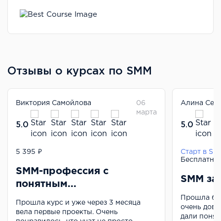
Отзывы о курсах по SMM
Виктория Самойлова
06
Алина Сер
марта
5.0
5.0
SMM-специалист
5 395 ₽
Старт в SM
Бесплатно
SMM-профессия с
SMM за
понятным...
Прошла бе
Прошла курс и уже через 3 месяца
очень дово
вела первые проекты. Очень
дали понять