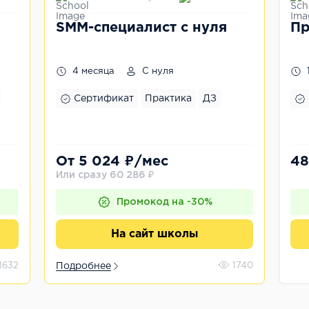
SMM-специалист с нуля
Пр
4 месяца
С нуля
Сертификат
Практика
ДЗ
От 5 024 ₽/мес
48
Или сразу 60 286 ₽
Промокод на -30%
На сайт школы
1632
Подробнее
1740