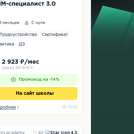
M-специалист 3.0
8 месяцев
С нуля
Трудоустройство
Сертификат
актика
ДЗ
 2 923 ₽/мес
 сразу 90 619 ₽
Промокод на -14%
На сайт школы
робнее
1030
Irs.academy
40
4.5