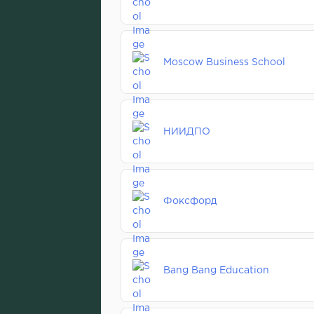
Moscow Business School
НИИДПО
Фоксфорд
Bang Bang Education