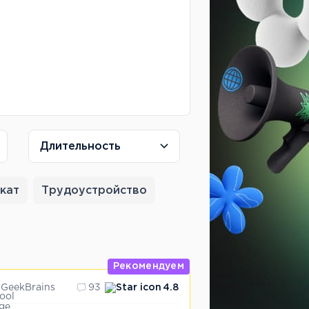
Длительность
кат
Трудоустройство
Рекомендуем
GeekBrains
93
4.8