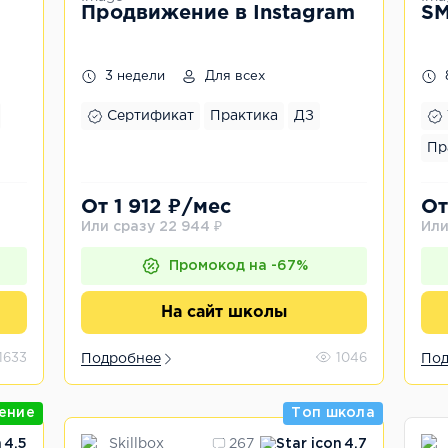
Продвижение в Instagram
SM
3 недели
Для всех
Сертификат
Практика
ДЗ
Пр
От 1 912 ₽/мес
От
Или сразу 22 944 ₽
Или
Промокод на -67%
На сайт школы
1633
Подробнее
1046
Под
ение
Топ школа
Skillbox
4.5
267
4.7