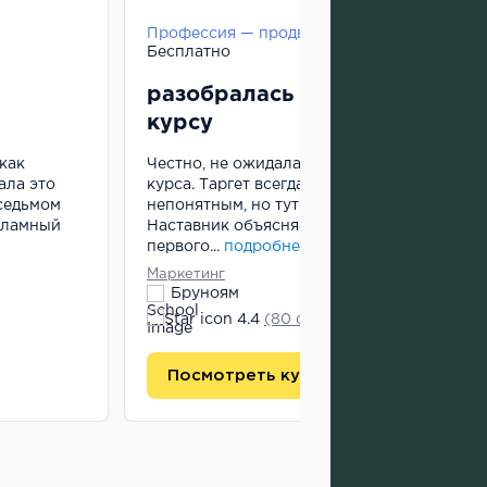
Бесплатно
разобралась в таргете благо
курсу
как
Честно, не ожидала такого качества от онл
ала это
курса. Таргет всегда казался чем-то сложн
 седьмом
непонятным, но тут реально все разжевали
кламный
Наставник объясняет так, что даже я понял
первого...
подробнее
Маркетинг
Бруноям
4.4
(80 отзывов)
Посмотреть курс