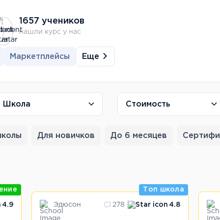
1657 учеников
нашли курс у нас
Еще
Маркетплейсы
Школа
Стоимость
школы
Для новичков
До 6 месяцев
Сертифи
ение
Топ школа
Эдюсон
4.9
278
4.8