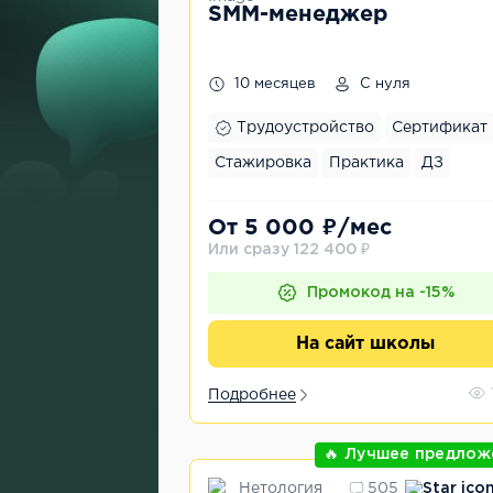
SMM-менеджер
10 месяцев
С нуля
Трудоустройство
Сертификат
Стажировка
Практика
ДЗ
От 5 000 ₽/мес
Или сразу 122 400 ₽
Промокод на -15%
На сайт школы
Подробнее
🔥 Лучшее предлож
Нетология
505