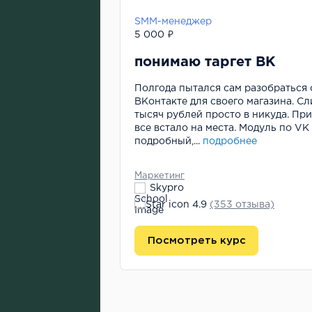
SMM-менеджер
5 000 ₽
понимаю таргет ВК
антировался
, подписок,
Полгода пытался сам разобраться 
 всей сети, я топе
ВКонтакте для своего магазина. С
итогу ничего этого
тысяч рублей просто в никуда. Пр
все встало на места. Модуль по VK
подробный,...
подробнее
Маркетинг
Skypro
4.9
(353 отзыва)
Посмотреть курс