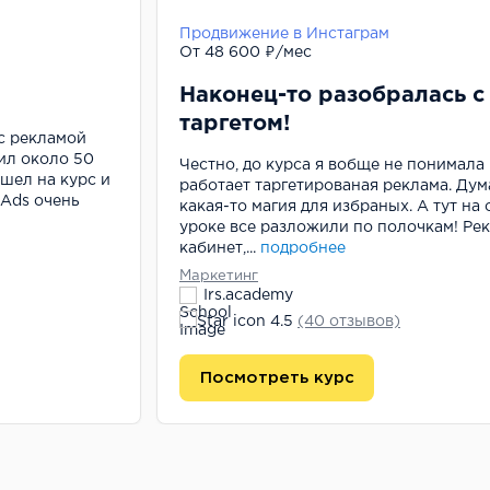
Продвижение в Инстаграм
От 48 600 ₽/мес
Наконец-то разобралась с
таргетом!
с рекламой
лил около 50
Честно, до курса я вобще не понимала 
ишел на курс и
работает таргетированая реклама. Дум
 Ads очень
какая-то магия для избраных. А тут на
уроке все разложили по полочкам! Ре
кабинет,...
подробнее
Маркетинг
Irs.academy
4.5
(40 отзывов)
Посмотреть курс