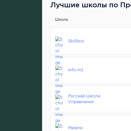
Лучшие школы по Пр
Школа
Skillbox
Info-hit
Русская Школа
Управления
Melene