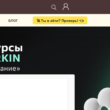
БЛОГ
🚀 Ты в айти? Проверь! 👈