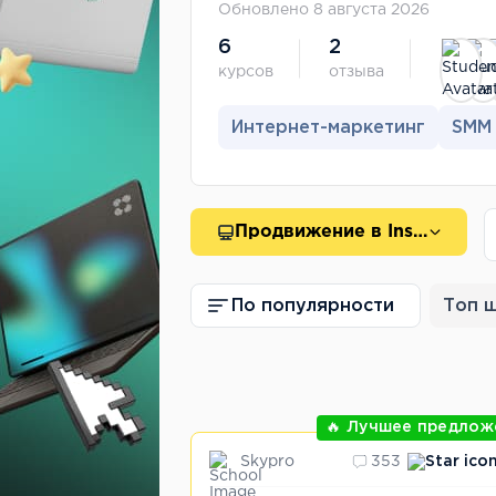
Обновлено 8 августа 2026
6
2
курсов
отзыва
Интернет-маркетинг
SMM
Продвижение в Instagram
По популярности
Топ 
🔥 Лучшее предлож
Skypro
353