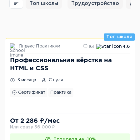
Топ школы
Трудоустройство
Для
Топ школа
Яндекс Практикум
161
4.6
Профессиональная вёрстка на
HTML и CSS
3 месяца
С нуля
Сертификат
Практика
От 2 286 ₽/мес
Или сразу 56 000 ₽
Промокод на -10%