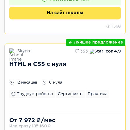
На сайт школы
1560
🔥 Лучшее предложение
Skypro
353
4.9
HTML и CSS с нуля
12 месяцев
С нуля
Трудоустройство
Сертификат
Практика
От 7 972 ₽/мес
Или сразу 195 160 ₽