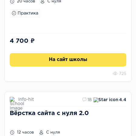
20 часов
С нуля
Практика
4 700 ₽
На сайт школы
725
Info-hit
18
4.4
Вёрстка сайта с нуля 2.0
12 часов
С нуля