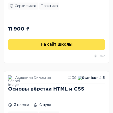
Сертификат
Практика
11 900 ₽
На сайт школы
942
Академия Синергия
39
4.5
Основы вёрстки HTML и CSS
3 месяца
С нуля