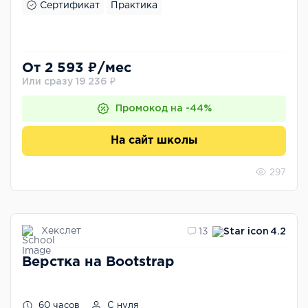
Сертификат
Практика
От 2 593 ₽/мес
Или сразу 19 236 ₽
Промокод на -44%
На сайт школы
297
Хекслет
13
4.2
Верстка на Bootstrap
60 часов
С нуля