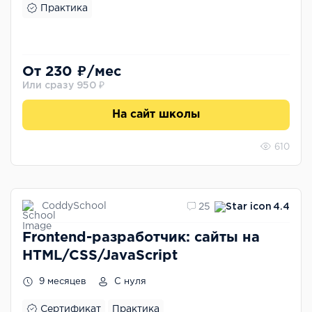
Практика
От 230 ₽/мес
Или сразу 950 ₽
На сайт школы
610
CoddySchool
25
4.4
Frontend-разработчик: сайты на
HTML/CSS/JavaScript
9 месяцев
С нуля
Сертификат
Практика