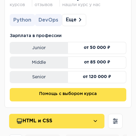
курсов
отзывов
нашли курс у нас
Еще
Python
DevOps
Зарплата в профессии
от 50 000 ₽
Junior
от 85 000 ₽
Middle
от 120 000 ₽
Senior
Помощь с выбором курса
HTML и CSS