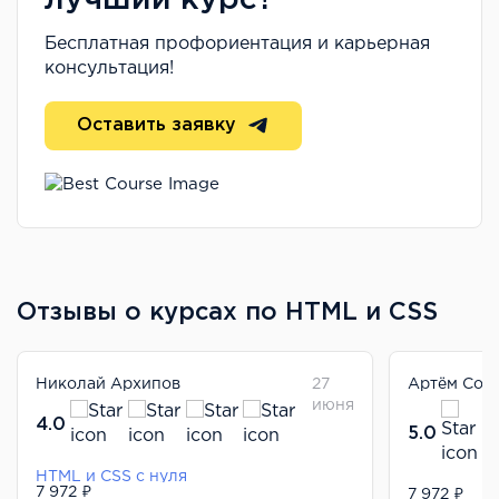
Бесплатная профориентация и карьерная
консультация!
Оставить заявку
Отзывы о курсах по HTML и CSS
Николай Архипов
27
Артём Сок
июня
4.0
5.0
HTML и CSS с нуля
7 972 ₽
HTML и CSS
7 972 ₽