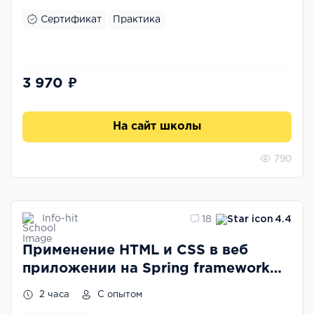
Сертификат
Практика
3 970 ₽
На сайт школы
790
Info-hit
18
4.4
Применение HTML и CSS в веб
приложении на Spring framework
без использования bootstrap
2 часа
С опытом