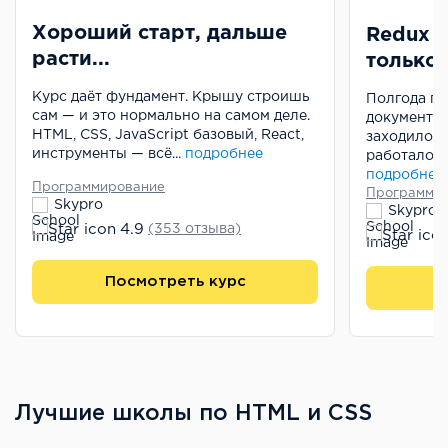
Хороший старт, дальше
Redux н
расти...
только..
Курс даёт фундамент. Крышу строишь
Полгода пы
сам — и это нормально на самом деле.
документац
HTML, CSS, JavaScript базовый, React,
заходило. 
инструменты — всё...
подробнее
работало — 
подробнее
Программирование
Программи
Skypro
Skypro
4.9
(353 отзыва)
Посмотреть курс
П
Лучшие школы по HTML и CSS