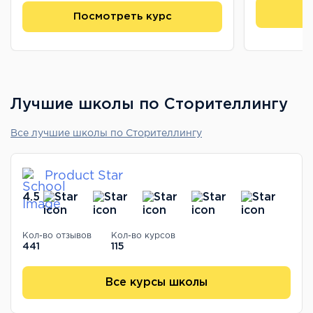
П
Посмотреть курс
Лучшие школы по Сторителлингу
Все лучшие школы по Сторителлингу
Product Star
4.5
Кол-во отзывов
Кол-во курсов
441
115
Все курсы школы