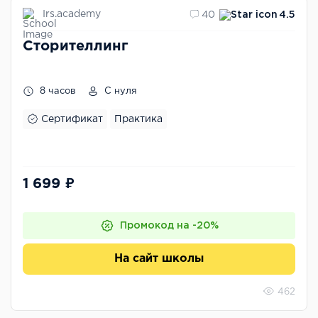
Irs.academy
40
4.5
Сторителлинг
8 часов
С нуля
Сертификат
Практика
1 699 ₽
Промокод на -20%
На сайт школы
462