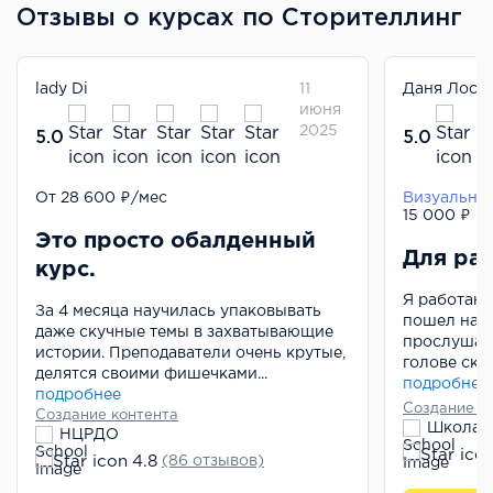
Отзывы о курсах по Сторителлинг
lady Di
11
Даня Лосо
июня
2025
5.0
5.0
Сторителлинг
От 28 600 ₽/мес
Визуальны
15 000 ₽
Это просто обалденный
Для ра
курс.
Я работаю 
За 4 месяца научилась упаковывать
пошел на э
даже скучные темы в захватывающие
прослушаал
истории. Преподаватели очень крутые,
голове скла
делятся своими фишечками...
подробнее
подробнее
Создание к
Создание контента
НЦРДО
4.8
(86 отзывов)