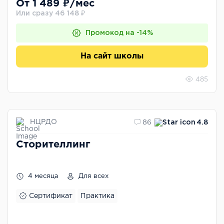
От 1 489 ₽/мес
Или сразу 46 148 ₽
Промокод на -14%
На сайт школы
485
НЦРДО
86
4.8
Сторителлинг
4 месяца
Для всех
Сертификат
Практика