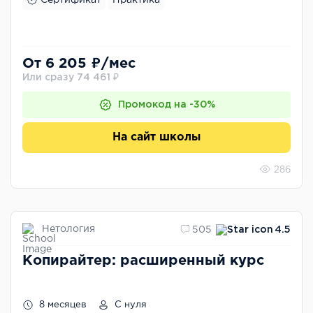
От 6 205 ₽/мес
Или сразу 74 461 ₽
Промокод на -30%
На сайт школы
286
Нетология
505
4.5
Копирайтер: расширенный курс
8 месяцев
С нуля