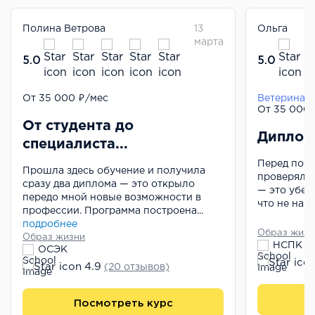
Полина Ветрова
13
Ольга
марта
5.0
5.0
Ветеринария
От 35 000 ₽/мес
Ветеринар
От 35 000 
От студента до
Диплом
специалиста...
Перед пост
Прошла здесь обучение и получила
проверяла
сразу два диплома — это открыло
— это убед
передо мной новые возможности в
что не найд
профессии. Программа построена...
подробнее
Образ жизн
Образ жизни
НСПК
ОСЭК
4.9
(20 отзывов)
П
Посмотреть курс