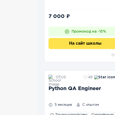
7 000 ₽
Промокод на -15%
На сайт школы
OTUS
48
Python QA Engineer
5 месяцев
С опытом