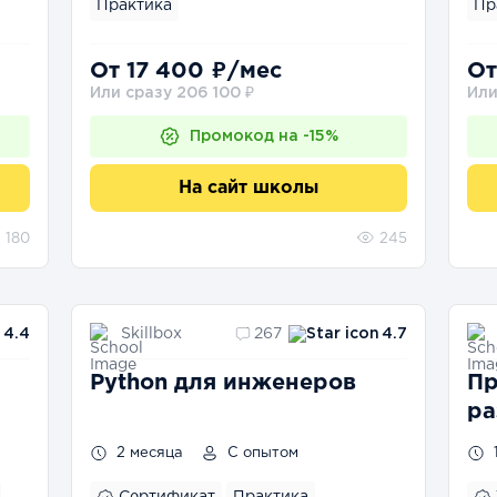
Практика
Пр
От 17 400 ₽/мес
От
Или сразу 206 100 ₽
Или
Промокод на -15%
На сайт школы
180
245
Skillbox
4.4
267
4.7
Python для инженеров
Пр
ра
2 месяца
С опытом