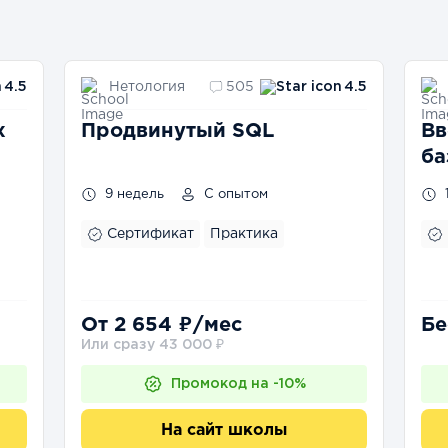
Нетология
4.5
505
4.5
х
Продвинутый SQL
Вв
ба
9 недель
С опытом
Сертификат
Практика
От 2 654 ₽/мес
Бе
Или сразу 43 000 ₽
Промокод на -10%
На сайт школы