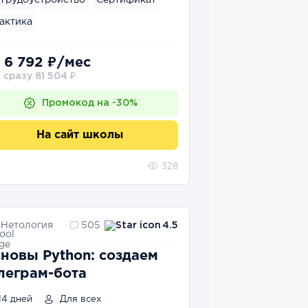
Трудоустройство
Сертификат
актика
 6 792 ₽/мес
 сразу 81 504 ₽
Промокод на -30%
На сайт школы
328
Нетология
505
4.5
новы Python: создаем
леграм-бота
14 дней
Для всех