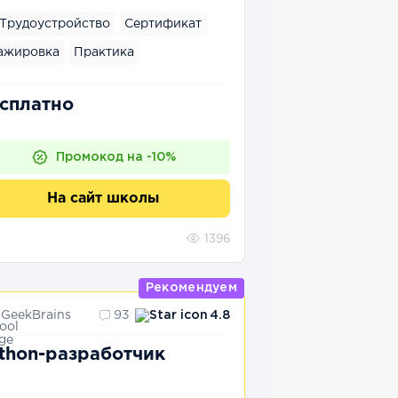
Трудоустройство
Сертификат
ажировка
Практика
сплатно
Промокод на -10%
На сайт школы
1396
Рекомендуем
GeekBrains
93
4.8
thon-разработчик