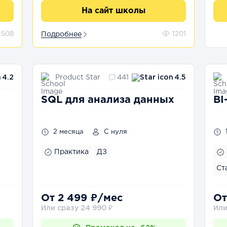
На сайт школы
1508
Подробнее
1201
Product Star
4.2
441
4.5
SQL для анализа данных
BI
2 месяца
С нуля
Практика
ДЗ
Ст
От 2 499 ₽/мес
От
Или сразу 24 990 ₽
Или