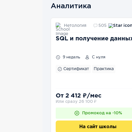
Аналитика
Нетология
505
SQL и получение данны
9 недель
С нуля
Сертификат
Практика
От 2 412 ₽/мес
Или сразу 26 100 ₽
Промокод на -10%
На сайт школы