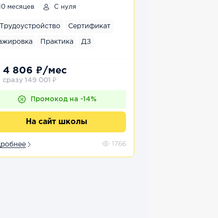
10 месяцев
С нуля
Трудоустройство
Сертификат
ажировка
Практика
ДЗ
 4 806 ₽/мес
 сразу 149 001 ₽
Промокод на -14%
На сайт школы
робнее
1766