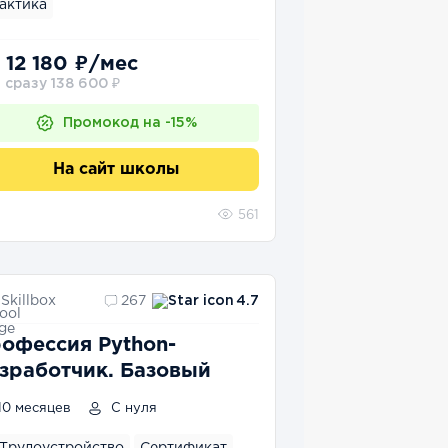
актика
 12 180 ₽/мес
 сразу 138 600 ₽
Промокод на -15%
На сайт школы
561
Skillbox
267
4.7
офессия Python-
зработчик. Базовый
10 месяцев
С нуля