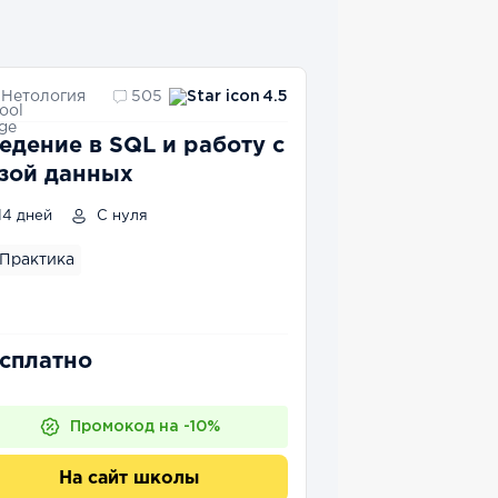
Нетология
505
4.5
едение в SQL и работу с
зой данных
14 дней
С нуля
Практика
сплатно
Промокод на -10%
На сайт школы