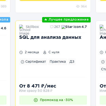
989
964
кола
🔥 Лучшее предложение
Skillbox
267
4.7
4.6
SQL для анализа данных
Ан
2 месяца
С нуля
Сертификат
Практика
ДЗ
Ст
От 8 471 ₽/мес
От
Или сразу 50 828 ₽
Или
Промокод на -30%