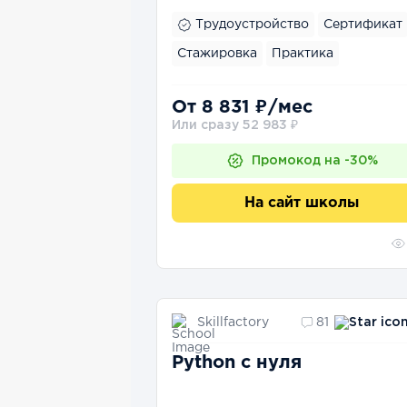
Трудоустройство
Сертификат
Стажировка
Практика
От 8 831 ₽/мес
Или сразу 52 983 ₽
Промокод на -30%
На сайт школы
Skillfactory
81
Python с нуля