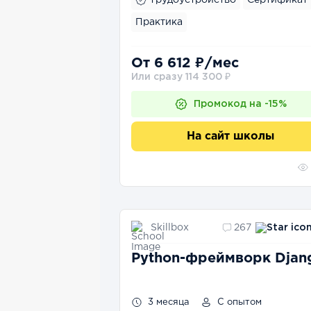
Трудоустройство
Сертификат
Практика
От 6 612 ₽/мес
Или сразу 114 300 ₽
Промокод на -15%
На сайт школы
Skillbox
267
Python-фреймворк Djan
3 месяца
С опытом