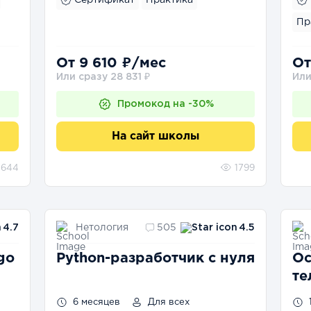
Сертификат
Практика
Пр
От 9 610 ₽/мес
От
Или сразу 28 831 ₽
Или
Промокод на -30%
На сайт школы
644
1799
Нетология
4.7
505
4.5
go
Python-разработчик с нуля
Ос
те
6 месяцев
Для всех