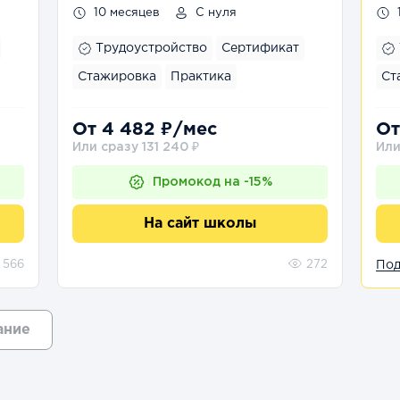
месяцев
10 месяцев
С нуля
Трудоустройство
Сертификат
Стажировка
Практика
Ст
От 4 482 ₽/мес
От
Или сразу 131 240 ₽
Или
Промокод на -15%
На сайт школы
566
272
Под
ание