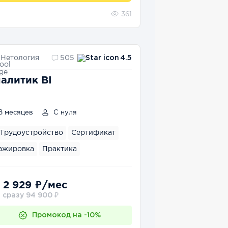
361
Нетология
505
4.5
алитик BI
8 месяцев
С нуля
Трудоустройство
Сертификат
ажировка
Практика
 2 929 ₽/мес
 сразу 94 900 ₽
Промокод на -10%