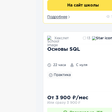
На сайт школы
Подробнее
Хекслет
13
Основы SQL
22 часа
С нуля
Практика
От 3 900 ₽/мес
Или сразу 3 900 ₽