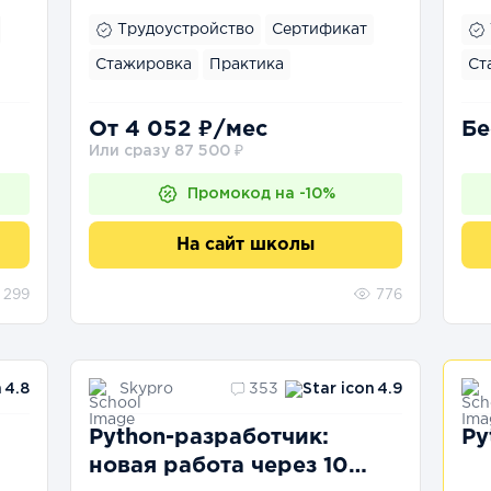
Трудоустройство
Сертификат
Стажировка
Практика
Ст
От 4 052 ₽/мес
Бе
Или сразу 87 500 ₽
Промокод на -10%
На сайт школы
299
776
Skypro
4.8
353
4.9
Python-разработчик:
Py
новая работа через 10