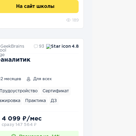
На сайт школы
189
GeekBrains
93
4.8
-аналитик
12 месяцев
Для всех
Трудоустройство
Сертификат
ажировка
Практика
ДЗ
 4 099 ₽/мес
 сразу 147 564 ₽