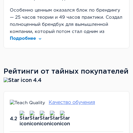
Особенно ценным оказался блок по брендингу
— 25 часов теории и 49 часов практики. Создал
полноценный брендбук для вымышленной
компании, который потом стал одним из
Подробнее
ключевых проектов в портфолио.
Рейтинг школы
Нетология на рынке давно, репутация солидная.
У них государственная лицензия, что важно для
Рейтинги от тайных покупателей
получения диплома о профессиональной
4.4
переподготовке. Платформа удобная,
мобильное приложение позволяет учиться
даже в метро. Техническая поддержка
Качество обучения
отвечает быстро.
Цена
4.2
Со скидкой заплатил 115 000 рублей. Дорого,