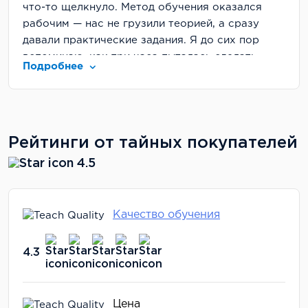
что-то щелкнуло. Метод обучения оказался
рабочим — нас не грузили теорией, а сразу
давали практические задания. Я до сих пор
вспоминаю, как три часа пыталась сделать
Подробнее
простейший коллаж, а теперь справляюсь с
этим за 15 минут. Прогресс очевиден!
Рейтинг школы
Рейтинги от тайных покупателей
Честно, когда я увидела подумала: "Да ладно,
накрутили наверняка". Но сейчас, пройдя курс,
4.5
я бы и сама поставила им твердую четверку с
плюсом. Не безупречно, но очень достойно для
онлайн-образования.
Качество обучения
Цена
4.3
За 5408 рублей в месяц я получила больше,
чем ожидала. Когда делила стоимость курса на
количество полученных знаний, выходило
Цена