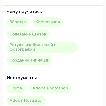
главное — я наконец-то занимаюсь тем, что
приносит удовольствие. Даже мои близкие
Чему научитесь
заметили, как изменилось мое настроение. Если
вы сомневаетесь — просто попробуйте. В
Вёрстка
Композиция
худшем случае, вы научитесь делать красивые
посты в Instagram.
Сочетание цветов
Ретушь изображений и
фотографий
Создание анимации
Инструменты
Figma
Adobe Photoshop
Adobe Illustrator