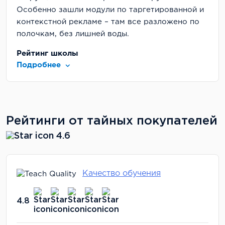
Особенно зашли модули по таргетированной и
контекстной рекламе – там все разложено по
полочкам, без лишней воды.
Рейтинг школы
Подробнее
Для меня было важно, чтобы диплом
признавали официально. У академии есть
государственная лицензия, и диплом
действительно заносят в федеральный реестр –
Рейтинги от тайных покупателей
я проверяла. Это не просто красивая бумажка,
а документ, который можно показать
4.6
работодателю без стеснения. Плюс
международные аккредитации добавляют веса,
хотя в России это не так критично.
Качество обучения
Цена
4.8
Не скрою, сумма кусается – я взяла рассрочку
на 24 месяца по 8 800 в месяц. Но когда