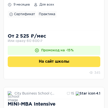
9 месяцев
Для всех
Сертификат
Практика
От 2 525 ₽/мес
Или сразу 60 600 ₽
Промокод на -15%
На сайт школы
345
City Business School (CBS)
15
4.1
MINI-MBA Intensive