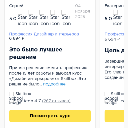
Сергей
04
Екатерина
ноября
2025
5.0
5.0
Профессия Дизайнер интерьеров
Профессия
6 694 ₽
6 694 ₽
Это было лучшее
Цель до
решение
Завершила
интерьера»
Принял решение сменить профессию
Его главны
после 15 лет работы и выбрал курс
создании п
«Дизайн интерьеров» от Skillbox. Это
решение было...
подробнее
Skillbox
Skillbox
4.7
(267 отзывов)
Посмотреть курс
П