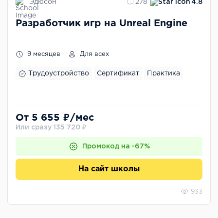
Эдюсон
278
4.8
Разработчик игр на Unreal Engine
9 месяцев
Для всех
Трудоустройство
Сертификат
Практика
От 5 655 ₽/мес
Или сразу 135 720 ₽
Промокод на -67%
На сайт школы
933