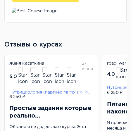
Отзывы о курсах
Женя Касаткина
27
road_warri
июня
4.0
5.0
Нутрициология (партнёр МГМУ им. И.М. Сеченова)
6 250 ₽
6 250 ₽
Питани
Простые задания которые
наконец
реально...
Я провожу
Обычно я не доделываю курсы. Этот
месяца и п