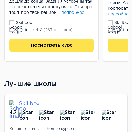
дошла до конца. Задания устроены так
темой. Аэр
что не хочется их пропускать. Они про
корпоратив
тебя, про твой рацион,...
подробнее
подробнее
Skillbox
Skillbox
4.7
(267 отзывов)
Посмотреть курс
П
Лучшие школы
Skillbox
4.7
Кол-во отзывов
Кол-во курсов