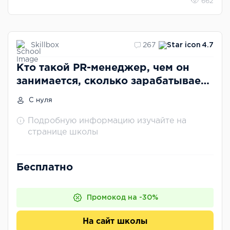
662
Skillbox
267
4.7
Кто такой PR-менеджер, чем он
занимается, сколько зарабатывает
и как войти в эту профессию
С нуля
Подробную информацию изучайте на
странице школы
Бесплатно
Промокод на -30%
На сайт школы