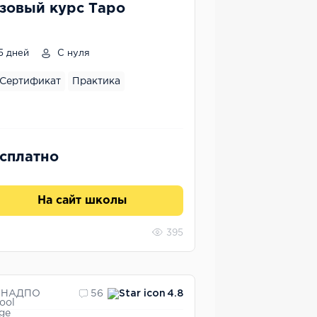
зовый курс Таро
5 дней
С нуля
Сертификат
Практика
сплатно
На сайт школы
395
НАДПО
56
4.8