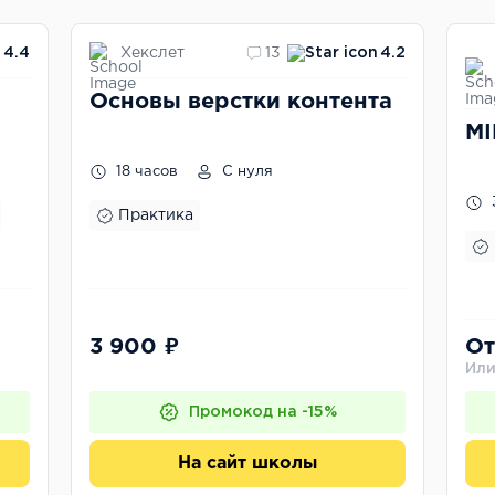
Хекслет
4.4
13
4.2
а
Основы верстки контента
MI
18 часов
С нуля
Практика
3 900 ₽
От
Или
Промокод на -15%
На сайт школы