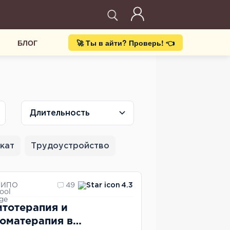
БЛОГ
🚀 Ты в айти? Проверь! 👈
Длительность
кат
Трудоустройство
ИПО
49
4.3
тотерапия и
оматерапия в