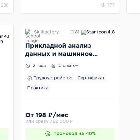
288
777
Skillfactory
81
4.8
4.1
Прикладной анализ
данных и машинное
обучение
2 года
С опытом
Трудоустройство
Сертификат
Практика
От 198 ₽/мес
Или сразу 792 000 ₽
Промокод на -10%