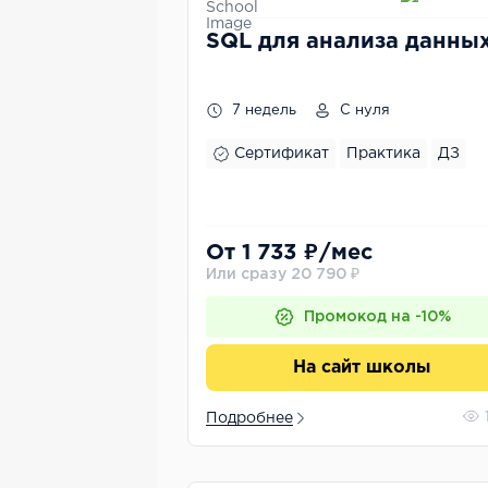
SQL для анализа данны
7 недель
С нуля
Сертификат
Практика
ДЗ
От 1 733 ₽/мес
Или сразу 20 790 ₽
Промокод на -10%
На сайт школы
Подробнее