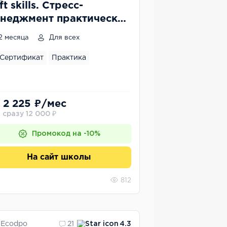
ft skills. Стресс-
неджмент практические
струменты самопомощи
2 месяца
Для всех
и стрессовых ситуациях
Сертификат
Практика
 2 225 ₽/мес
 сразу 12 000 ₽
Промокод на -10%
На сайт школы
812
Ecodpo
21
4.3