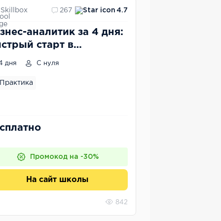
Skillbox
267
4.7
знес-аналитик за 4 дня:
стрый старт в
офессии
4 дня
С нуля
Практика
сплатно
Промокод на -30%
На сайт школы
842