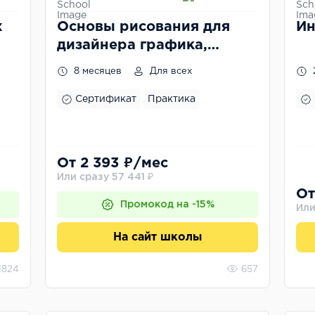
х
Основы рисования для
Ин
дизайнера графика,
живопись, цифровая
8 месяцев
Для всех
иллюстрация
Сертификат
Практика
От 2 393 ₽/мес
Или сразу 57 441 ₽
От
Промокод на -15%
Или
На сайт школы
1824
657