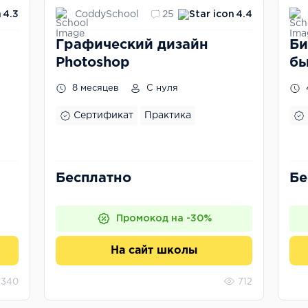
CoddySchool
4.3
25
4.4
Графический дизайн
Би
Photoshop
бы
пр
8 месяцев
С нуля
Сертификат
Практика
Бесплатно
Бе
Промокод на -30%
На сайт школы
340
712