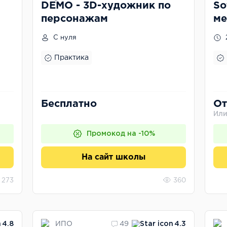
DEMO - 3D-художник по
So
персонажам
ме
ин
С нуля
пр
Практика
Бесплатно
От
Или
Промокод на -10%
На сайт школы
273
360
ИПО
4.8
49
4.3