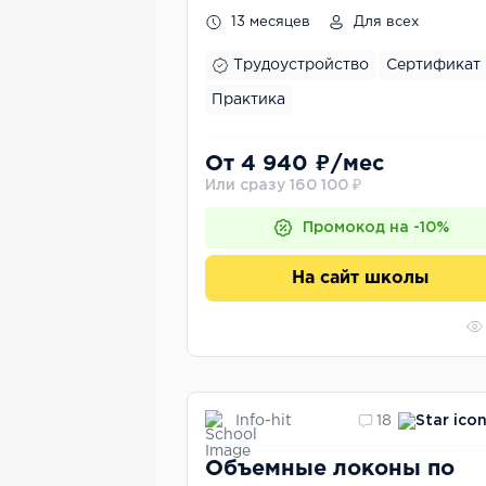
программ
13 месяцев
Для всех
Трудоустройство
Сертификат
Практика
От 4 940 ₽/мес
Или сразу 160 100 ₽
Промокод на -10%
На сайт школы
Info-hit
18
Объемные локоны по