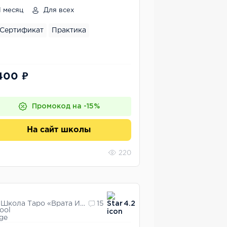
сметологии
1 месяц
Для всех
Сертификат
Практика
400 ₽
Промокод на -15%
На сайт школы
220
Школа Таро «Врата Изиды»
15
4.2