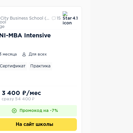
City Business School (CBS)
15
4.1
NI-MBA Intensive
3 месяца
Для всех
Сертификат
Практика
 3 400 ₽/мес
 сразу 54 400 ₽
Промокод на -7%
На сайт школы