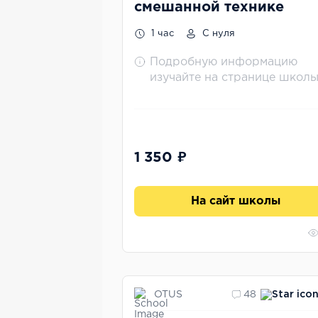
смешанной технике
1 час
С нуля
Подробную информацию
изучайте на странице школ
1 350 ₽
На сайт школы
OTUS
48