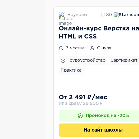
Бруноям
80
Онлайн-курс Верстка н
HTML и CSS
3 месяца
С нуля
Трудоустройство
Сертификат
Практика
От 2 491 ₽/мес
Или сразу 29 900 ₽
Промокод на -20%
На сайт школы