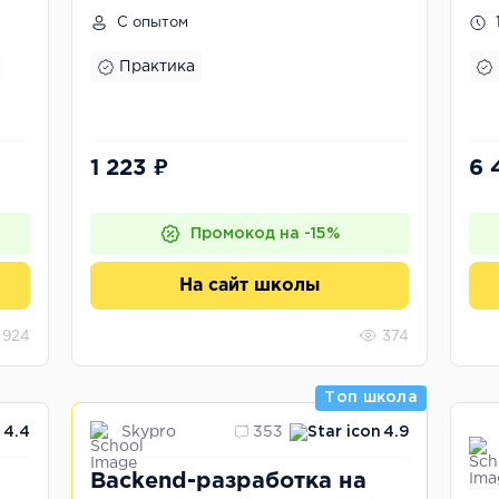
ко
С опытом
Практика
1 223 ₽
6 
Промокод на -15%
На сайт школы
924
374
Топ школа
Skypro
4.4
353
4.9
Backend-разработка на