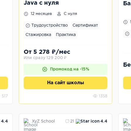
Java с нуля
Ба
12 месяцев
С нуля
Трудоустройство
Сертификат
ы
Стажировка
Практика
От 5 278 ₽/мес
Или сразу 129 200 ₽
Бе
Промокод на -15%
На сайт школы
517
1358
XyZ School
4.4
21
4.4