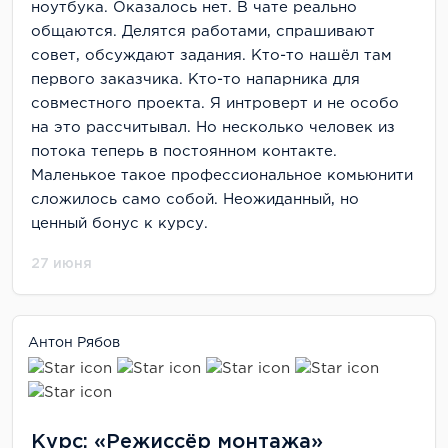
ноутбука. Оказалось нет. В чате реально
другим специалистом. Да, было сложно. Да,
общаются. Делятся работами, спрашивают
были моменты, когда хотелось всё бросить
совет, обсуждают задания. Кто-то нашёл там
(особенно в середине курса, когда накопилась
первого заказчика. Кто-то напарника для
усталость и начался синдром самозванца).
совместного проекта. Я интроверт и не особо
Главное, что я получила:
на это рассчитывал. Но несколько человек из
потока теперь в постоянном контакте.
Системное понимание продуктового
Маленькое такое профессиональное комьюнити
маркетинга (раньше у меня был винегрет из
сложилось само собой. Неожиданный, но
знаний)
ценный бонус к курсу.
Практические инструменты для работы с
27 июня
продуктом на всех этапах
Уверенность в своих новых компетенциях
Антон Рябов
Новую работу с зарплатой на 40% выше
прежней
Сообщество единомышленников — с пятью
Курс: «Режиссёр монтажа»
однокурсниками мы до сих пор на связи,