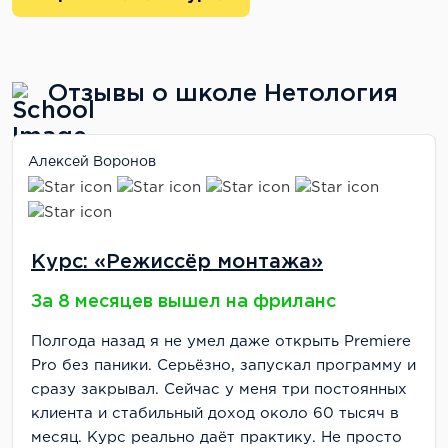
отрабатывали техники друг на друге)
Разработке питч-презентаций продукта (мой
питч разобрали по косточкам, но это помогло
сделать его в 10 раз лучше)
Отзывы о школе Нетология
Формированию юнит-экономики (наконец-то
поняла, как правильно считать CAC и LTV)
Алексей Воронов
Жалко только, что таких интенсивных
практических сессий было всего 5-6 за весь
курс. Хотелось бы больше.
Курс: «Режиссёр монтажа»
Оценка: 8/10
За 8 месяцев вышел на фриланс
Трудоустройство
Полгода назад я не умел даже открыть Premiere
Прямой помощи с трудоустройством от
Pro без паники. Серьёзно, запускал программу и
Нетологии я не получила — никаких закрытых
сразу закрывал. Сейчас у меня три постоянных
вакансий, партнёрских программ с компаниями
клиента и стабильный доход около 60 тысяч в
или карьерных консультаций. Был только один
месяц. Курс реально даёт практику. Не просто