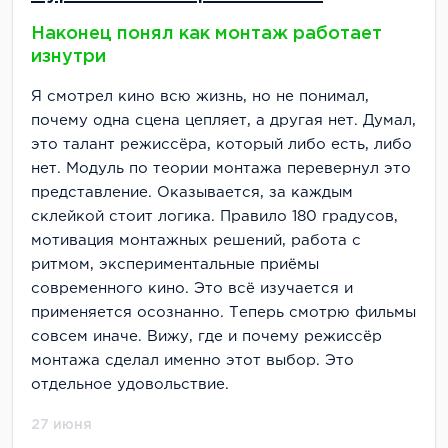
обмениваемся опытом и вакансиями
Наконец понял как монтаж работает
изнутри
Были ли другие способы получить эти знания
дешевле и быстрее? Наверное, да. Но мне
Я смотрел кино всю жизнь, но не понимал,
нужна была структура и дисциплина, которую
почему одна сцена цепляет, а другая нет. Думал,
даёт платный курс с дедлайнами и проверкой
это талант режиссёра, который либо есть, либо
заданий.
нет. Модуль по теории монтажа перевернул это
Общая оценка: 6.5/10
представление. Оказывается, за каждым
склейкой стоит логика. Правило 180 градусов,
Стоит ли идти на этот курс? Если у вас есть
мотивация монтажных решений, работа с
деньги, время и желание погрузиться в
ритмом, экспериментальные приёмы
продуктовый маркетинг — да. Но будьте готовы
современного кино. Это всё изучается и
к тому, что часть знаний придётся добирать
применяется осознанно. Теперь смотрю фильмы
самостоятельно, а за качественную обратную
совсем иначе. Вижу, где и почему режиссёр
связь придётся побороться.
монтажа сделал именно этот выбор. Это
отдельное удовольствие.
27 июня