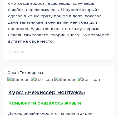
вебинар про составление резюме (довольно
смотришь видосы, а делаешь, получаешь
поверхностный) и пара лекций о том, как
фидбек, переделываешь. Шоурил который я
проходить собеседования.
сделал в конце сразу пошол в дело, показал
двум заказчикам и они взяли меня без доп
Но нетворкинг с однокурсниками дал свои
вопросов. Единственное что скажу: первые
плоды — через чат группы я узнала о вакансии
недели тяжеловато, теории много. Но потом всё
в IT-компании, прошла собеседование и
встаёт на своё место.
получила оффер. Так что косвенно курс помог
с трудоустройством, но не благодаря самой
27 июня
школе, а благодаря сообществу студентов.
Кстати, на собеседованиях диплом Нетологии
воспринимали нейтрально — никто не был
Ольга Тихомирова
впечатлён, но и негатива не было. Все смотрели
на практический опыт и портфолио.
Курс: «Режиссёр монтажа»
Оценка: 5/10
Комьюнити оказалось живым
Личные впечатления и результаты
Думал, онлайн-курс это ты один и экран
После 5 месяцев обучения я чувствую себя