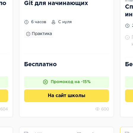
по
Git для начинающих
Сп
ин
бе
6 часов
С нуля
Практика
Бесплатно
Бе
Промокод на -15%
На сайт школы
604
600