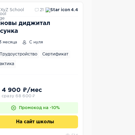
XyZ School
21
4.4
новы диджитал
сунка
3 месяца
С нуля
Трудоустройство
Сертификат
актика
 4 900 ₽/мес
 сразу 68 600 ₽
Промокод на -10%
На сайт школы