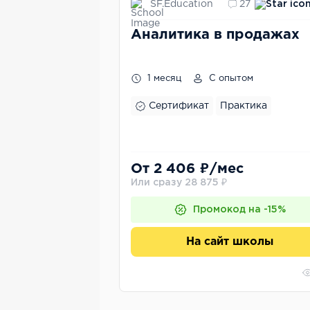
SF.Education
27
Аналитика в продажах
1 месяц
С опытом
Сертификат
Практика
От 2 406 ₽/мес
Или сразу 28 875 ₽
Промокод на -15%
На сайт школы