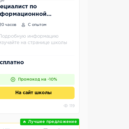
ециалист по
формационной
зопасности: веб-пентест
20 часов
С опытом
Подробную информацию
изучайте на странице школы
сплатно
Промокод на -10%
На сайт школы
119
🔥 Лучшее предложение