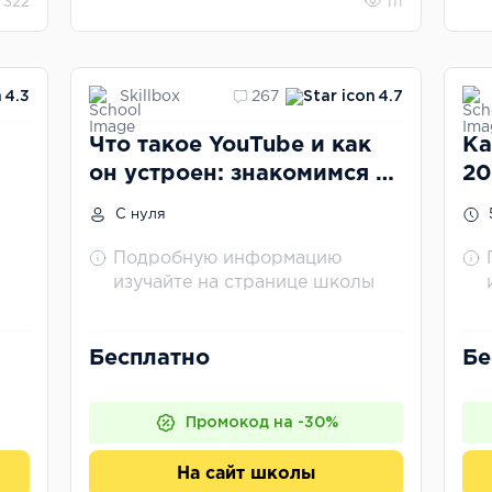
322
111
Skillbox
4.3
267
4.7
Что такое YouTube и как
Ка
он устроен: знакомимся с
20
самым популярным
па
С нуля
видеохостингом
Подробную информацию
изучайте на странице школы
Бесплатно
Бе
Промокод на -30%
На сайт школы