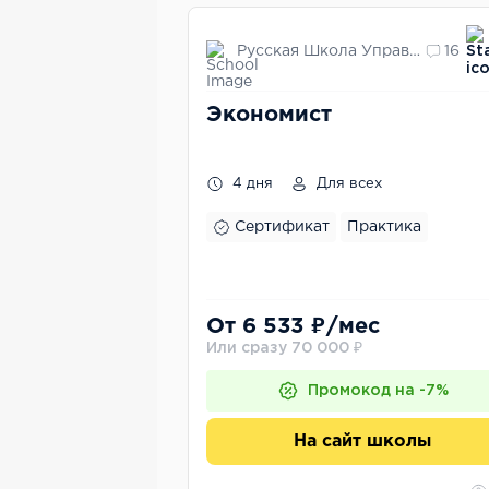
Русская Школа Управления
16
Экономист
4 дня
Для всех
Сертификат
Практика
От 6 533 ₽/мес
Или сразу 70 000 ₽
Промокод на -7%
На сайт школы