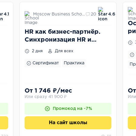
Moscow Business School
4.1
20
4.6
Ос
ри
HR как бизнес-партнёр.
Синхронизация HR и
бизнеса
2 дня
Для всех
Сертификат
Практика
Пр
От 1 746 ₽/мес
От
Или сразу 41 900 ₽
Или
Промокод на -7%
На сайт школы