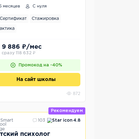
6 месяцев
С нуля
Сертификат
Стажировка
актика
 9 886 ₽/мес
 сразу 118 632 ₽
Промокод на -40%
На сайт школы
872
Рекомендуем
Smart
103
4.8
тский психолог