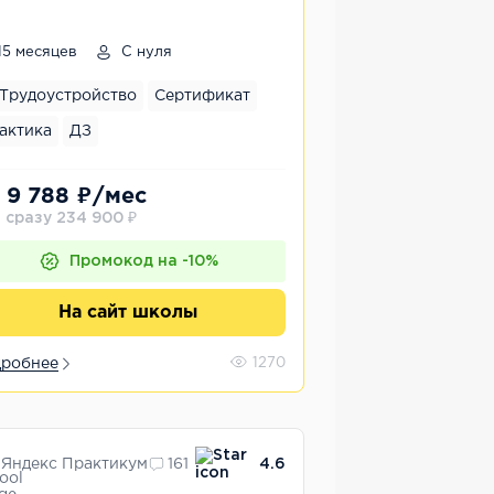
15 месяцев
С нуля
Трудоустройство
Сертификат
актика
ДЗ
 9 788 ₽/мес
 сразу 234 900 ₽
Промокод на -10%
На сайт школы
робнее
1270
Яндекс Практикум
161
4.6