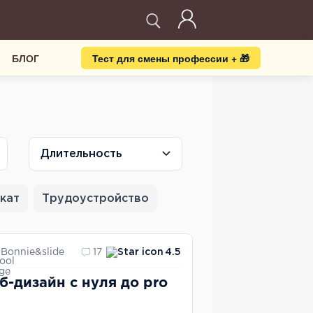
БЛОГ
Тест для смены профессии + 🎁
Длительность
кат
Трудоустройство
Bonnie&slide
17
4.5
б-дизайн с нуля до pro