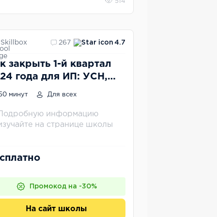
514
Skillbox
267
4.7
к закрыть 1-й квартал
24 года для ИП: УСН,
тент, взносы
50 минут
Для всех
Подробную информацию
изучайте на странице школы
сплатно
Промокод на -30%
На сайт школы