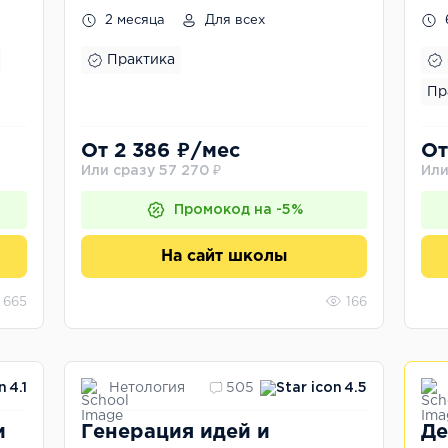
2 месяца
Для всех
Практика
Пр
От 2 386 ₽/мес
От
Или сразу 57 270 ₽
Или
Промокод на -5%
На сайт школы
665
166
Нетология
4.1
505
4.5
и
Генерация идей и
Де