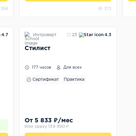
394
372
Интроверт
4.7
23
4.3
Стилист
177 часов
Для всех
Сертификат
Практика
ы
От 5 833 ₽/мес
Или сразу 139 990 ₽