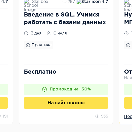
Skillbox
4.7
267
4.7
Введение в SQL. Учимся
Ну
работать с базами данных
МГ
3 дня
С нуля
Практика
Бесплатно
От
Или
Промокод на -30%
На сайт школы
191
935
Под