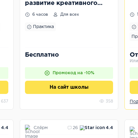
развитие креативного
мышления
6 часов
Для всех
Практика
Пр
Бесплатно
От
Или
Промокод на -10%
На сайт школы
637
358
Под
Слёрм
4.4
26
4.4