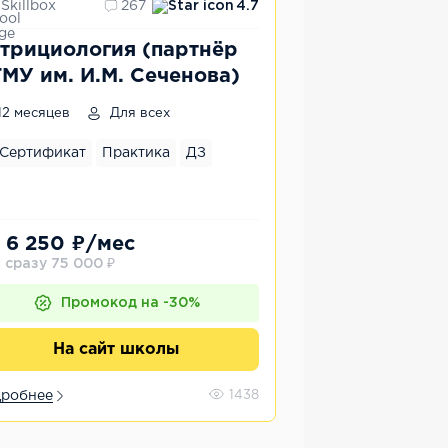
Skillbox
267
4.7
трициология (партнёр
МУ им. И.М. Сеченова)
12 месяцев
Для всех
Сертификат
Практика
ДЗ
 6 250 ₽/мес
 сразу 75 000 ₽
Промокод на -30%
На сайт школы
робнее
1438