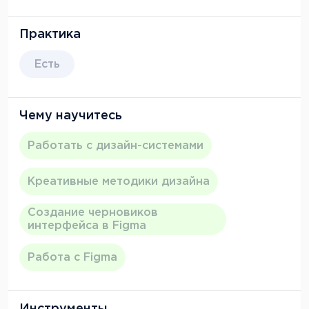
Отдельно хочу отметить модуль по нейросетям
для дизайнера — он был бонусным, но оказался
Практика
невероятно полезным. Сейчас я активно
использую Midjourney для генерации идей, что
Есть
значительно ускоряет мою работу.
Чему научитесь
Работать с дизайн-системами
Креативные методики дизайна
Создание черновиков
интерфейса в Figma
Работа с Figma