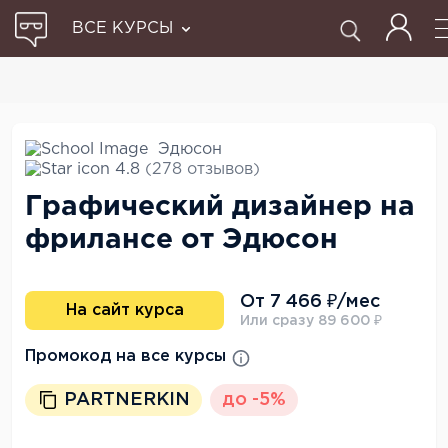
ВСЕ КУРСЫ
Эдюсон
4.8
(278 отзывов)
Графический дизайнер на
фрилансе от Эдюсон
От 7 466 ₽/мес
На сайт курса
Или сразу 89 600 ₽
Промокод на все курсы
PARTNERKIN
до -5%