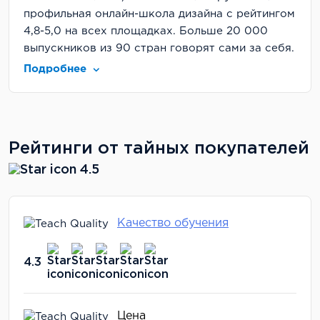
профильная онлайн-школа дизайна с рейтингом
4,8-5,0 на всех площадках. Больше 20 000
выпускников из 90 стран говорят сами за себя.
Лицензия на образовательную деятельность
Подробнее
есть.
Цена: 7/10 Базовый тариф стоит около 145 000
рублей (со скидкой), есть рассрочка на 36
месяцев. Не самый дешевый вариант на рынке,
Рейтинги от тайных покупателей
но соотношение цена-качество оправданное.
4.5
Можно получить налоговый вычет 13%.
Обратная связь: 10/10 Это сильнейшая сторона
Качество обучения
школы. Менторы проверяют работы в течение
2-3 дней и записывают видеоразборы, где
детально объясняют ошибки и способы их
4.3
исправления. Всегда можно задать вопрос
координатору или в общий чат - отвечают
быстро и по существу.
Цена