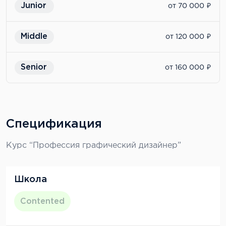
Junior
от 70 000 ₽
зарабатывать на любимом деле. Рекомендую
всем, кто серьезно настроен сменить
профессию на графический дизайн.
Middle
от 120 000 ₽
Senior
от 160 000 ₽
Спецификация
Курс “Профессия графический дизайнер”
Школа
Contented