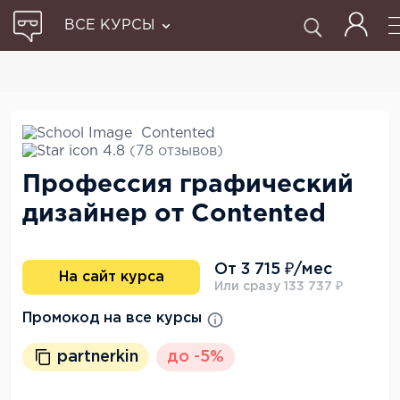
ВСЕ КУРСЫ
Contented
4.8
(78 отзывов)
Профессия графический
дизайнер от Contented
От 3 715 ₽/мес
На сайт курса
Или сразу 133 737 ₽
Промокод на все курсы
partnerkin
до -5%