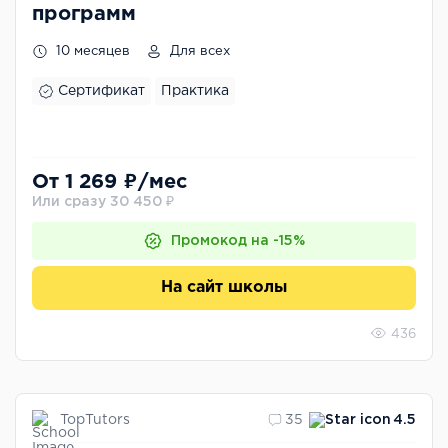
программ
10 месяцев
Для всех
Сертификат
Практика
От 1 269 ₽/мес
Или сразу 30 450 ₽
Промокод на -15%
На сайт школы
436
TopTutors
35
4.5