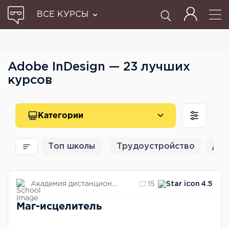
ВСЕ КУРСЫ
Adobe InDesign — 23 лучших
курсов
Категории
Топ школы
Трудоустройство
Для
Академия дистанционного обучения "Магия души"
15
4.5
Маг-исцелитель