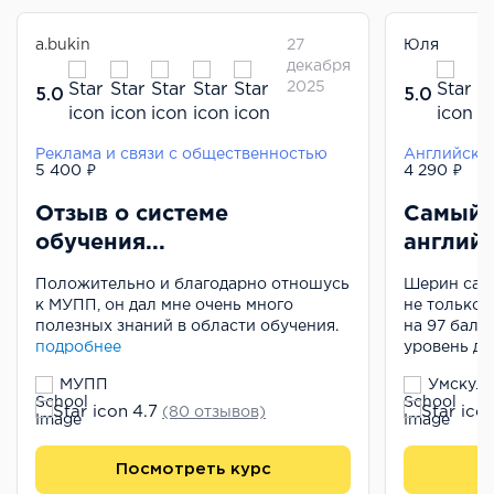
a.bukin
27
Юля
декабря
2025
5.0
5.0
Реклама и связи с общественностью
Английски
5 400 ₽
4 290 ₽
Отзыв о системе
Самый 
обучения...
английс
Положительно и благодарно отношусь
Шерин сама
к МУПП, он дал мне очень много
не только 
полезных знаний в области обучения.
на 97 балл
подробнее
уровень до
МУПП
Умскул
4.7
(80 отзывов)
Посмотреть курс
П