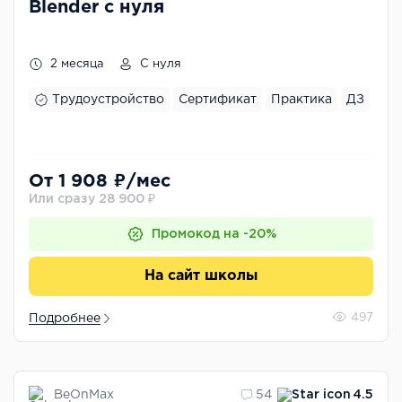
Blender с нуля
2 месяца
С нуля
Трудоустройство
Сертификат
Практика
ДЗ
От 1 908 ₽/мес
Или сразу 28 900 ₽
Промокод на -20%
На сайт школы
Подробнее
497
BeOnMax
54
4.5