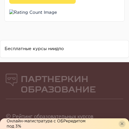
Бесплатные курсы ниидпо
Партнеркин
Образование
© Рейтинг образовательных курсов
Онлайн-магистратура с ОБРкредитом
СМИ о Нас
под 3%