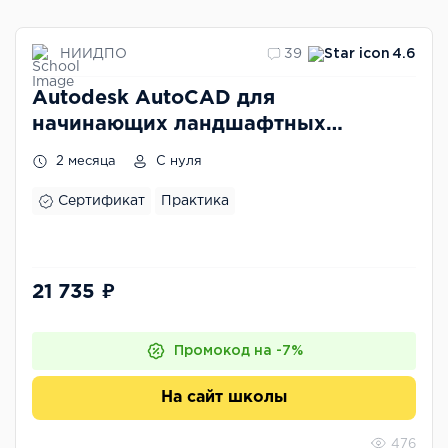
НИИДПО
39
4.6
Autodesk AutoCAD для
начинающих ландшафтных
дизайнеров
2 месяца
С нуля
Сертификат
Практика
21 735 ₽
Промокод на -7%
На сайт школы
476