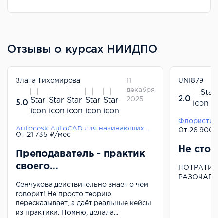
Отзывы о курсах НИИДПО
Злата Тихомирова
11
UNI879
декабря
2.0
2025
5.0
Флористик
Autodesk AutoCAD для начинающих ландшафтных дизайнеров
От 26 900 
От 21 735 ₽/мес
Не стои
Преподаватель - практик
своего...
ПОТРАТИЛ
РАЗОЧАРО
Сенчукова действительно знает о чём
говорит! Не просто теорию
пересказывает, а даёт реальные кейсы
из практики. Помню, делала...