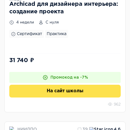
Archicad для дизайнера интерьера:
создание проекта
4 недели
С нуля
Сертификат
Практика
31 740 ₽
Промокод на -7%
На сайт школы
962
НИИДПО
39
4.6