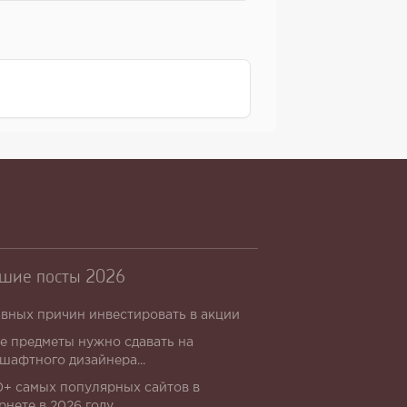
шие посты 2026
авных причин инвестировать в акции
е предметы нужно сдавать на
шафтного дизайнера...
+ самых популярных сайтов в
рнете в 2026 году