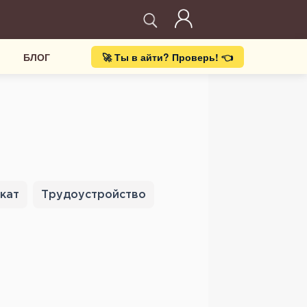
БЛОГ
🚀 Ты в айти? Проверь! 👈
кат
Трудоустройство