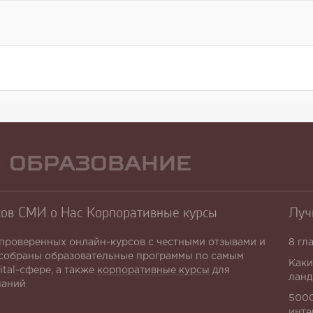
 Образование
сов
СМИ о Нас
Корпоративные курсы
Луч
проверенных онлайн-курсов с честными отзывами и
8 гл
собраны образовательные программы по самым
Каки
ital-сфере, а также
корпоративные курсы
для
ланд
паний
5000
инте