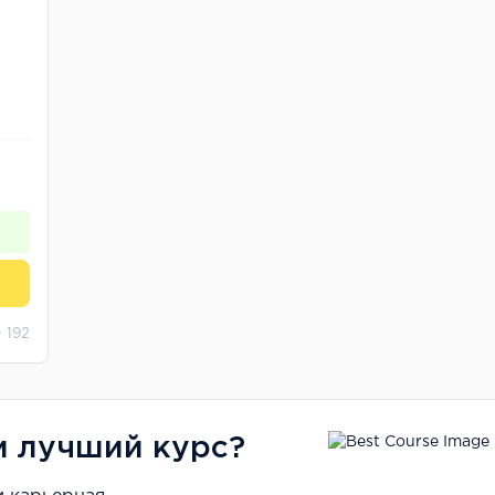
ы
192
и лучший курс?