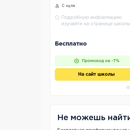
сколько можно
С нуля
зарабатывать
Подробную информацию
изучайте на странице школ
Бесплатно
Промокод на -7%
На сайт школы
Не можешь найт