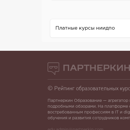
Платные курсы ниидпо
Партнеркин
© Рейтинг образовательных кур
Партнеркин Образование — агрегатор 
подробными обзорами. На платформе 
востребованным профессиям в IT и dig
обучения и развития сотрудников ком
edu.admin@partnerkin.com