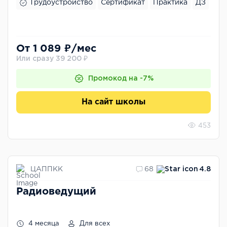
Трудоустройство
Сертификат
Практика
ДЗ
От 1 089 ₽/мес
Или сразу 39 200 ₽
Промокод на -7%
На сайт школы
453
ЦАППКК
68
4.8
Радиоведущий
4 месяца
Для всех