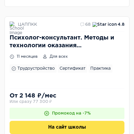
ЦАППКК
68
4.8
Психолог-консультант. Методы и
технологии оказания
психологических услуг населению
11 месяцев
Для всех
и организациям с расширенной
подготовкой в области арт-терапии
Трудоустройство
Сертификат
Практика
От 2 148 ₽/мес
Или сразу 77 300 ₽
Промокод на -7%
На сайт школы