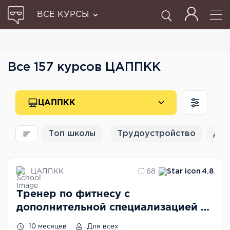
ВСЕ КУРСЫ
Все 157 курсов ЦАППКК
ЦАППКК
Топ школы
Трудоустройство
Для
ЦАППКК
68
4.8
Тренер по фитнесу с
дополнительной специализацией в
области фитнес-нутрициологии
10 месяцев
Для всех