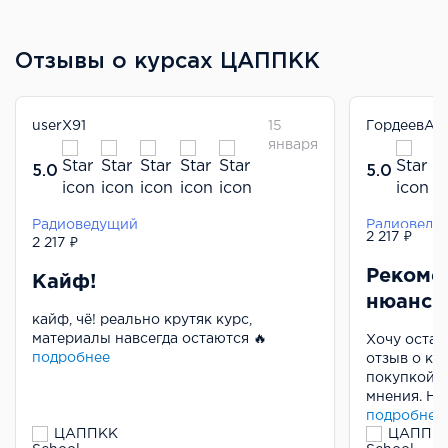
Отзывы о курсах ЦАППКК
userX91
15
ГордеевАр
января
5.0
5.0
Радиоведущий
Радиоведу
2 217 ₽
2 217 ₽
Рекомен
Кайф!
нюанс
кайф, чё! реально крутяк курс,
материалы навсегда остаются 🔥
Хочу остав
подробнее
отзыв о ку
покупкой с
мнения. На
подробнее
ЦАППКК
ЦАППК