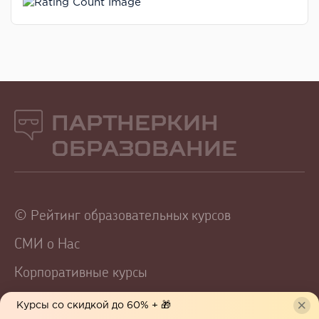
Партнеркин
Образование
© Рейтинг образовательных курсов
СМИ о Нас
Корпоративные курсы
Партнеркин Образование — агрегатор проверенных
Курсы со скидкой до 60% + 🎁
онлайн-курсов с честными отзывами и подробными