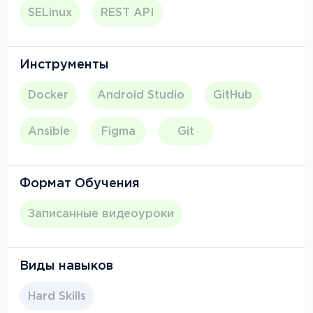
и уверенность, что программирование — это
SELinux
REST API
именно то, чем я хочу заниматься.
Инструменты
Docker
Android Studio
GitHub
Ansible
Figma
Git
Формат Обучения
Записанные видеоуроки
Виды навыков
Hard Skills