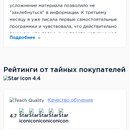
усложнение материала позволило не
"захлебнуться" в информации. К третьему
месяцу я уже писала первые самостоятельные
программки и чувствовала, что действительно
понимаю, что делаю, а не просто копирую код.
Подробнее
Рейтинг школы
До курса я изучала отзывы и сравнивала
несколько школ. Выбрала ProductStar, потому
Рейтинги от тайных покупателей
что меня привлекла их связь с РБК — как-то
внушало доверие. Во время обучения поняла,
4.4
что школа действительно заботится о своей
репутации. Когда у нас возникали технические
проблемы с платформой, их оперативно
Качество обучения
решали, а на вопросы в чате поддержки всегда
отвечали в течение дня.
4.7
Цена