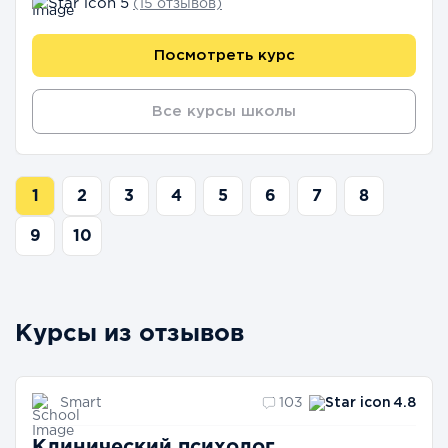
5
(15 отзывов)
Посмотреть курс
Все курсы школы
1
2
3
4
5
6
7
8
9
10
Курсы из отзывов
Smart
103
4.8
Клинический психолог