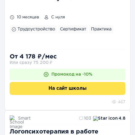
10 месяцев
С нуля
Трудоустройство
Сертификат
Практика
От 4 178 ₽/мес
Или сразу 75 200 ₽
Промокод на -10%
На сайт школы
467
Smart
103
4.8
Логопсихотерапия в работе