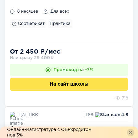
8 месяцев
Для всех
Сертификат
Практика
От 2 450 ₽/мес
Или сразу 29 400 ₽
Промокод на -7%
На сайт школы
718
ЦАППКК
68
4.8
Аналитическая психология
Онлайн-магистратура с ОБРкредитом
под 3%