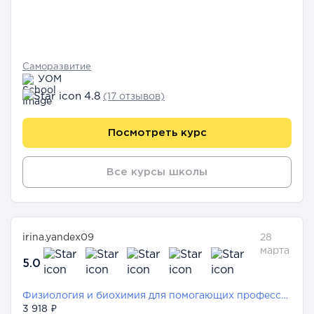
Саморазвитие
УОМ
4.8
(17 отзывов)
Посмотреть курс
Все курсы школы
irina.yandex09
28
марта
5.0
Физиология и биохимия для помогающих профессий
3 918 ₽