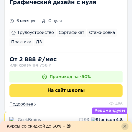
Графический дизайн с нуля
6 месяцев
С нуля
Трудоустройство
Сертификат
Стажировка
Практика
ДЗ
От 2 888 ₽/мес
Или сразу 114 758 ₽
Промокод на -50%
На сайт школы
Подробнее
486
Рекомендуем
GeekBrains
93
4.8
Курсы со скидкой до 60% + 🎁